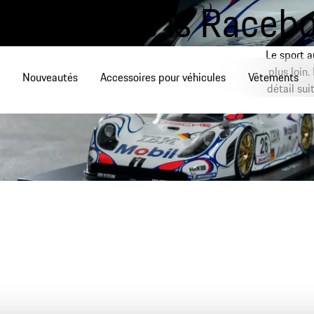
This is Raceb
Aller
au
Menu
contenu
Le sport a
principal
plus loin
Nouveautés
Accessoires pour véhicules
Vêtements
détail sui