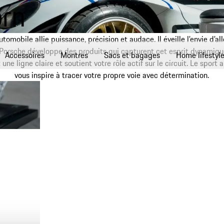
orn
utomobile allie puissance, précision et audace. Il éveille l’envie d’all
. Porsche développe des produits qui capturent cet esprit dynamiq
Accessoires
Montres
Sacs et bagages
Home lifestyl
t une ligne claire et soutient votre rôle actif sur le circuit. Le sport
vous inspire à tracer votre propre voie avec détermination.