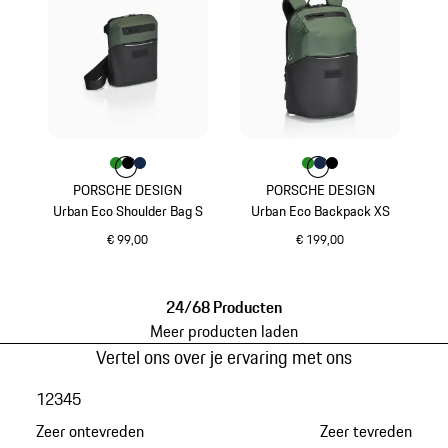
Kleur
Kleur
Kleur
Kleur
groen
zwart
donkerblauw
Kleur
Kleur
Kleur
Kleur
groen
donkerblauw
zwart
PORSCHE DESIGN
PORSCHE DESIGN
Urban Eco Shoulder Bag S
Urban Eco Backpack XS
€ 99,00
€ 199,00
groen
groen
24/68 Producten
Meer producten laden
Vertel ons over je ervaring met ons
1
2
3
4
5
Zeer ontevreden
Zeer tevreden