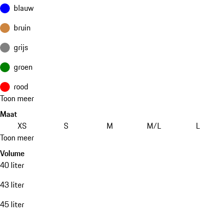
blauw
bruin
grijs
groen
rood
Toon meer
Maat
XS
S
M
M/L
L
Toon meer
Volume
40 liter
43 liter
45 liter