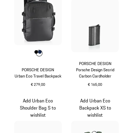
Kleur
Kleur
Kleur
zwart
donkerblauw
PORSCHE DESIGN
PORSCHE DESIGN
Porsche Design Secrid
Urban Eco Travel Backpack
Carbon Cardholder
€ 279,00
€ 165,00
zwart
zwart
Add Urban Eco
Add Urban Eco
Shoulder Bag S to
Backpack XS to
wishlist
wishlist