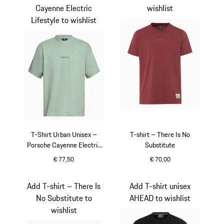
Cayenne Electric
wishlist
Lifestyle to wishlist
T-Shirt Urban Unisex –
T-shirt – There Is No
Porsche Cayenne Electric
Substitute
Lifestyle
€ 77,50
€ 70,00
groen
rood
Add T-shirt – There Is
Add T-shirt unisex
No Substitute to
AHEAD to wishlist
wishlist