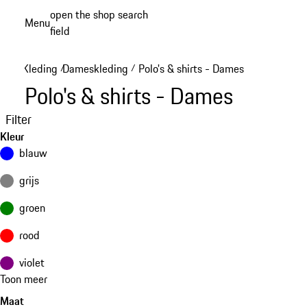
Spring
open the shop search
Menu
naar
field
My sh
de
hoofdinhoud
Kleding
Dameskleding
Polo's & shirts - Dames
/
/
Polo's & shirts - Dames
Filter
Kleur
blauw
grijs
groen
rood
violet
Toon meer
Maat