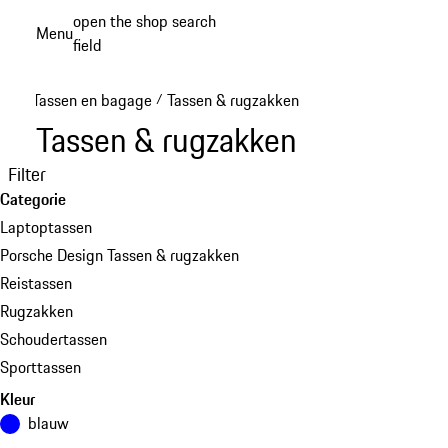
Spring
open the shop search
Menu
naar
field
My sh
de
hoofdinhoud
Tassen en bagage
Tassen & rugzakken
/
Tassen & rugzakken
Filter
Categorie
Laptoptassen
Porsche Design Tassen & rugzakken
Reistassen
Rugzakken
Schoudertassen
Sporttassen
Kleur
blauw