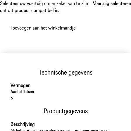
Selecteer uw voertuig om er zeker van te zijn
Voertuig selecteren
Voertuig selecteren
dat dit product compatibel is.
Toevoegen aan het winkelmandje
Technische gegevens
Vermogen
Aantal fietsen
2
Productgegevens
Beschrijving
Afsluitbare, inklapbare aluminium achterdrager zwart voor