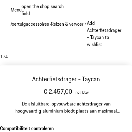
Spring
open the shop search
Menu
naar
field
My sh
de
Add
Voertuigaccessoires
Reizen & vervoer
/
/
hoofdinhoud
Achterfietsdrager
- Taycan to
wishlist
1
/
4
Achterfietsdrager - Taycan
€ 2.457,00
incl. btw
De afsluitbare, opvouwbare achterdrager van
hoogwaardig aluminium biedt plaats aan maximaal
twee fietsen.
Compatibiliteit controleren