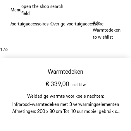
Spring
open the shop search
Menu
naar
field
My sh
de
Add
Voertuigaccessoires
Overige voertuigaccessoires
/
/
hoofdinhoud
Warmtedeken
to wishlist
1
/
6
Warmtedeken
€ 339,00
incl. btw
Weldadige warmte voor koele nachten:
Infrarood-warmtedeken met 3 verwarmingselementen
Afmetingen: 200 x 80 cm
Tot 10 uur mobiel gebruik of
bediening via netstekker
Geschikt voor buitengebruik
dankzij de gecoate onderkant en het waterafstotende