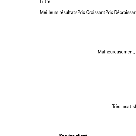
Filtre
Meilleurs résultats
Prix Croissant
Prix Décroissan
Malheureusement, v
Très insatis
Service client