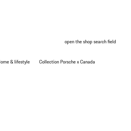
open the shop search field
My wish
My shop
ome & lifestyle
Collection Porsche x Canada