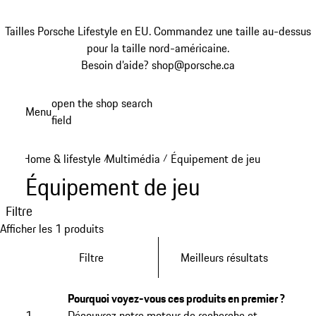
Tailles Porsche Lifestyle en EU. Commandez une taille au-dessus
pour la taille nord-américaine.
Besoin d’aide? shop@porsche.ca
Aller
open the shop search
Menu
au
field
My sh
contenu
principal
Home & lifestyle
Multimédia
Équipement de jeu
/
/
Équipement de jeu
Filtre
Afficher les 1 produits
Filtre
Meilleurs résultats
Pourquoi voyez-vous ces produits en premier ?
1
Découvrez notre moteur de recherche et