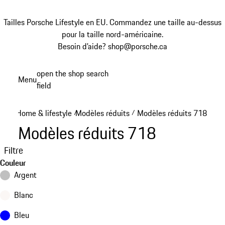
Tailles Porsche Lifestyle en EU. Commandez une taille au-dessus
pour la taille nord-américaine.
Besoin d’aide? shop@porsche.ca
Aller
open the shop search
Menu
au
field
My sh
contenu
principal
Home & lifestyle
Modèles réduits
Modèles réduits 718
/
/
Modèles réduits 718
Filtre
Couleur
Argent
Blanc
Bleu