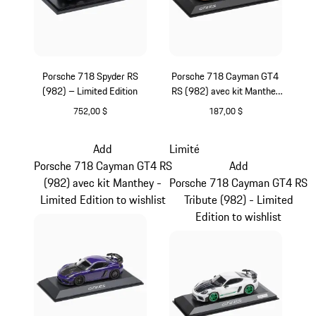
Porsche 718 Spyder RS
Porsche 718 Cayman GT4
(982) – Limited Edition
RS (982) avec kit Manthey
- Limited Edition
752,00 $
187,00 $
Gris
orange
Add
Limité
Porsche 718 Cayman GT4 RS
Add
(982) avec kit Manthey -
Porsche 718 Cayman GT4 RS
Limited Edition to wishlist
Tribute (982) - Limited
Edition to wishlist