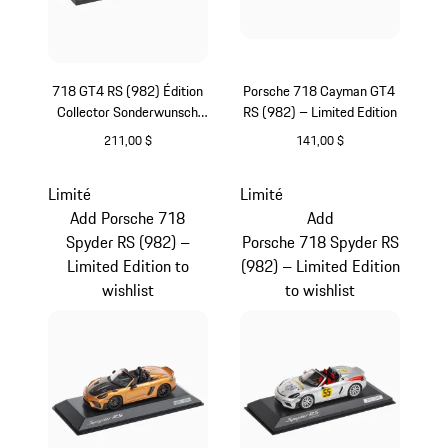
718 GT4 RS (982) Édition
Porsche 718 Cayman GT4
Collector Sonderwunsch
RS (982) – Limited Edition
(Sur-mesure) – Limited
211,00 $
141,00 $
Edition
Blanc
Argent
Limité
Limité
Add Porsche 718
Add
Spyder RS (982) –
Porsche 718 Spyder RS
Limited Edition to
(982) – Limited Edition
wishlist
to wishlist