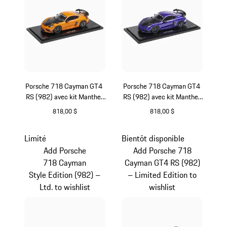
Porsche 718 Cayman GT4
Porsche 718 Cayman GT4
RS (982) avec kit Manthey
RS (982) avec kit Manthey
- Limited Edition
- Limited Edition
818,00 $
818,00 $
orange
Pourpre Métallisé
Limité
Bientôt disponible
Add Porsche
Add Porsche 718
718 Cayman
Cayman GT4 RS (982)
Style Edition (982) –
– Limited Edition to
Ltd. to wishlist
wishlist