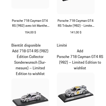
Porsche 718 Cayman GT4
Porsche 718 Cayman GT4
RS (982) avec kit Manthey
RS Tribute (982) - Limited
- Limited Edition
Edition
154,00 $
141,00 $
Pourpre Métallisé
Blanc
Bientôt disponible
Limité
Add 718 GT4 RS (982)
Add
Édition Collector
Porsche 718 Cayman GT4 RS
Sonderwunsch (Sur-
(982) – Limited Edition to
mesure) – Limited
wishlist
Edition to wishlist