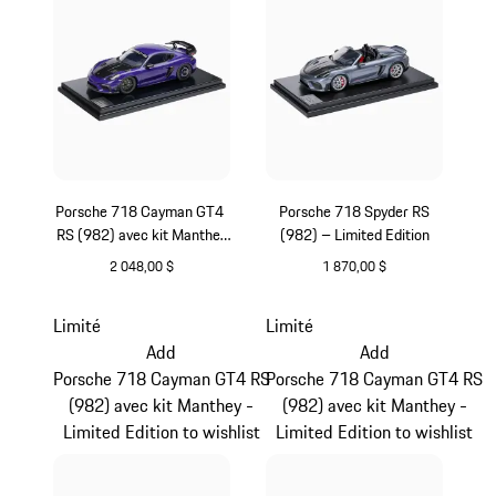
Porsche 718 Cayman GT4
Porsche 718 Spyder RS
RS (982) avec kit Manthey
(982) – Limited Edition
- Limited Edition
2 048,00 $
1 870,00 $
Pourpre Métallisé
Gris
Limité
Limité
Add
Add
Porsche 718 Cayman GT4 RS
Porsche 718 Cayman GT4 RS
(982) avec kit Manthey -
(982) avec kit Manthey -
Limited Edition to wishlist
Limited Edition to wishlist