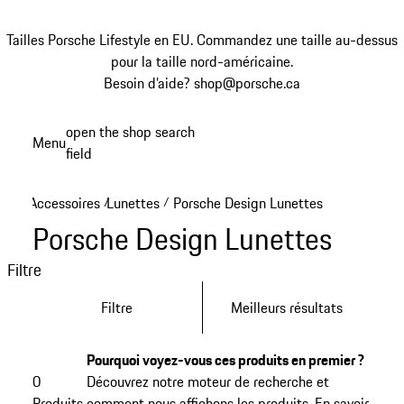
Tailles Porsche Lifestyle en EU. Commandez une taille au-dessus
pour la taille nord-américaine.
Besoin d’aide? shop@porsche.ca
Aller
open the shop search
Menu
au
field
My sh
contenu
principal
Accessoires
Lunettes
Porsche Design Lunettes
/
/
Porsche Design Lunettes
Filtre
Filtre
Meilleurs résultats
Pourquoi voyez-vous ces produits en premier ?
0
Découvrez notre moteur de recherche et
Produits
comment nous affichons les produits.
En savoir