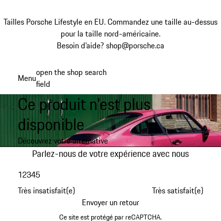
Tailles Porsche Lifestyle en EU. Commandez une taille au-dessus
pour la taille nord-américaine.
Besoin d’aide? shop@porsche.ca
Aller
open the shop search
Menu
au
field
My sh
contenu
Ce produit n'est plus
principal
disponible
Découvrez votre alternative
Parlez-nous de votre expérience avec nous
1
2
3
4
5
Très insatisfait(e)
Très satisfait(e)
Envoyer un retour
Ce site est protégé par reCAPTCHA.