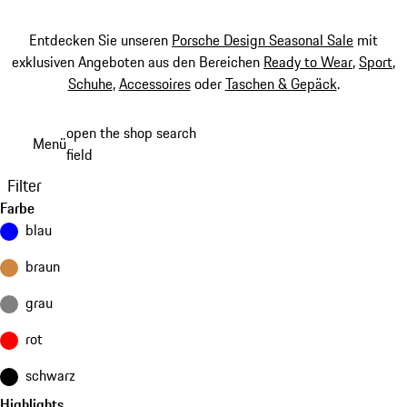
Entdecken Sie unseren
Porsche Design Seasonal Sale
mit
exklusiven Angeboten aus den Bereichen
Ready to Wear
,
Sport
,
Schuhe
,
Accessoires
oder
Taschen & Gepäck
.
Zum
open the shop search
Menü
Hauptinhalt
field
My sh
springen
Filter
Farbe
blau
braun
grau
rot
schwarz
Highlights