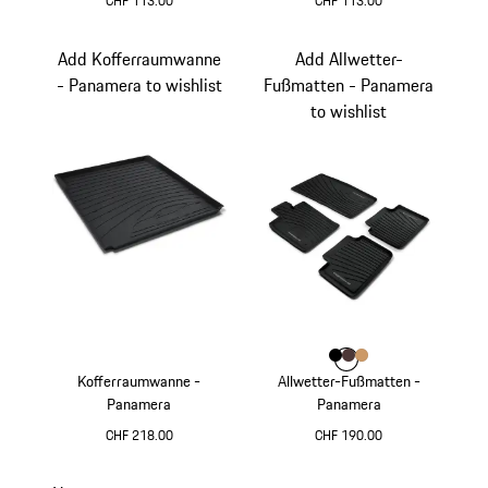
CHF 113.00
CHF 113.00
Add Kofferraumwanne
Add Allwetter-
- Panamera to wishlist
Fußmatten - Panamera
to wishlist
Farbe
Farbe
Farbe
Farbe
schwarz
marsala
luxorbeige
Kofferraumwanne -
Allwetter-Fußmatten -
Panamera
Panamera
CHF 218.00
CHF 190.00
schwarz