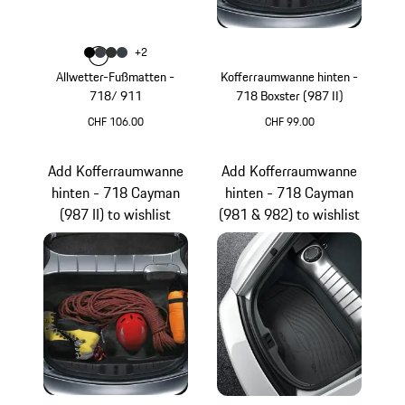
Farbe
+
2
Farbe
Farbe
Farbe
schwarz
Farbe
schiefergrau
achatgrau
graphitblau
Allwetter-Fußmatten -
Kofferraumwanne hinten -
718/ 911
718 Boxster (987 II)
CHF 106.00
CHF 99.00
schwarz
Add Kofferraumwanne
Add Kofferraumwanne
hinten - 718 Cayman
hinten - 718 Cayman
(987 II) to wishlist
(981 & 982) to wishlist