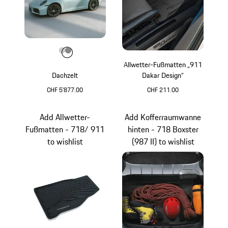
Farbe
Farbe
Farbe
hellgrau
dunkelgrau
Allwetter-Fußmatten „911
Dachzelt
Dakar Design“
CHF 5'877.00
CHF 211.00
hellgrau
schwarz
Add Allwetter-
Add Kofferraumwanne
Fußmatten - 718/ 911
hinten - 718 Boxster
to wishlist
(987 II) to wishlist