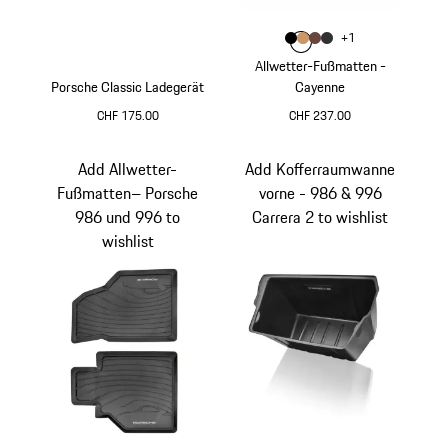
Farbe
+
1
Farbe
Farbe
Farbe
schwarz
Farbe
luxorbeige
trüffelbraun
achatgrau
Allwetter-Fußmatten -
Porsche Classic Ladegerät
Cayenne
CHF 175.00
CHF 237.00
schwarz
Add Allwetter-
Add Kofferraumwanne
Fußmatten– Porsche
vorne - 986 & 996
986 und 996 to
Carrera 2 to wishlist
wishlist