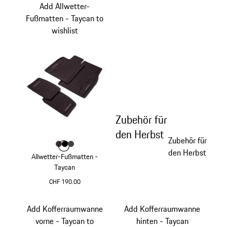
Add Allwetter-
Fußmatten - Taycan to
wishlist
Zubehör für
den Herbst
Zubehör für
Farbe
Farbe
Farbe
Farbe
brombeer
schwarz
schiefergrau
den Herbst
Allwetter-Fußmatten -
Taycan
CHF 190.00
brombeer
Add Kofferraumwanne
Add Kofferraumwanne
vorne - Taycan to
hinten - Taycan