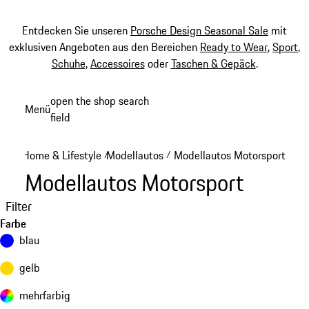
Entdecken Sie unseren
Porsche Design Seasonal Sale
mit
exklusiven Angeboten aus den Bereichen
Ready to Wear
,
Sport
,
Schuhe
,
Accessoires
oder
Taschen & Gepäck
.
Zum
open the shop search
Menü
Hauptinhalt
field
My sh
springen
Home & Lifestyle
Modellautos
Modellautos Motorsport
/
/
Modellautos Motorsport
Filter
Farbe
blau
gelb
mehrfarbig