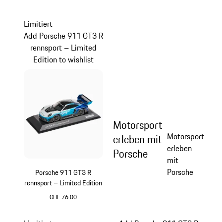
mehrfarbig
mehrfarbig
Limitiert
Add Porsche 911 GT3 R
rennsport – Limited
Edition to wishlist
Motorsport
Motorsport
erleben mit
erleben
Porsche
mit
Porsche
Porsche 911 GT3 R
rennsport – Limited Edition
CHF 76.00
mehrfarbig