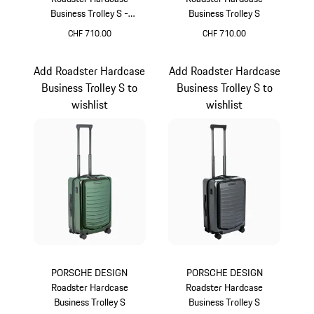
Business Trolley S -
Business Trolley S
Porsche Cayenne Electric
CHF 710.00
CHF 710.00
Lifestyle
grün
provence
Add Roadster Hardcase
Add Roadster Hardcase
Business Trolley S to
Business Trolley S to
wishlist
wishlist
PORSCHE DESIGN
PORSCHE DESIGN
Roadster Hardcase
Roadster Hardcase
Business Trolley S
Business Trolley S