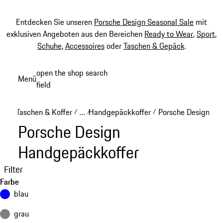
Entdecken Sie unseren
Porsche Design Seasonal Sale
mit
exklusiven Angeboten aus den Bereichen
Ready to Wear
,
Sport
,
Schuhe
,
Accessoires
oder
Taschen & Gepäck
.
Zum
open the shop search
Menü
Hauptinhalt
field
My sh
springen
Taschen & Koffer
…
Handgepäckkoffer
Porsche Design Ha
/
/
/
Reveal collapsed breadcrumb items
Porsche Design
Handgepäckkoffer
Filter
Farbe
blau
grau