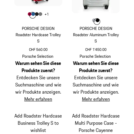
Farbe
+
1
Farbe
Farbe
Farbe
karminrot
Farbe
mattblau
mattschwarz
nardograu
Farbe
Farbe
Farbe
silber
schwarz
PORSCHE DESIGN
PORSCHE DESIGN
Roadster Hardcase Trolley
Roadster Aluminum Trolley
S
S
CHF 560.00
CHF 1'450.00
karminrot
silber
Porsche Selection
Porsche Selection
Warum sehen Sie diese
Warum sehen Sie diese
Produkte zuerst?
Produkte zuerst?
Entdecken Sie unsere
Entdecken Sie unsere
Suchmaschine und wie
Suchmaschine und wie
wir Produkte anzeigen.
wir Produkte anzeigen.
Mehr erfahren
Mehr erfahren
Add Roadster Hardcase
Add Roadster Hardcase
Business Trolley S to
Multi Purpose Case -
wishlist
Porsche Cayenne