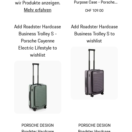
Purpose Case - Porsche
wir Produkte anzeigen.
Cayenne Electric Lifestyle
Mehr erfahren
CHF 109.00
grün
Add Roadster Hardcase
Add Roadster Hardcase
Business Trolley S -
Business Trolley S to
Porsche Cayenne
wishlist
Electric Lifestyle to
wishlist
PORSCHE DESIGN
PORSCHE DESIGN
Roadster Hardcase
Roadster Hardcase