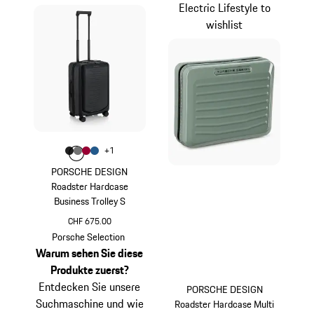
Electric Lifestyle to
wishlist
Farbe
+
1
Farbe
Farbe
Farbe
mattschwarz
Farbe
nardograu
karminrot
mattblau
PORSCHE DESIGN
Roadster Hardcase
Business Trolley S
CHF 675.00
mattschwarz
Porsche Selection
Warum sehen Sie diese
Produkte zuerst?
Entdecken Sie unsere
PORSCHE DESIGN
Suchmaschine und wie
Roadster Hardcase Multi