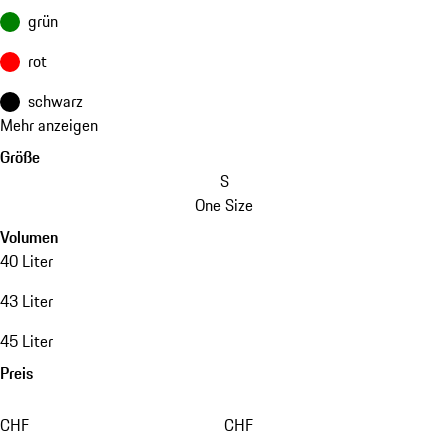
grün
rot
schwarz
Mehr anzeigen
Größe
S
One Size
Volumen
40 Liter
43 Liter
45 Liter
Preis
CHF
CHF