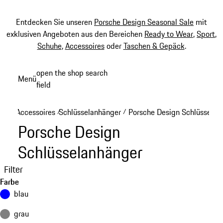
Entdecken Sie unseren
Porsche Design Seasonal Sale
mit
exklusiven Angeboten aus den Bereichen
Ready to Wear
,
Sport
,
Schuhe
,
Accessoires
oder
Taschen & Gepäck
.
Zum
open the shop search
Menü
Hauptinhalt
field
My sh
springen
Accessoires
Schlüsselanhänger
Porsche Design Schlüsselan
/
/
Porsche Design
Schlüsselanhänger
Filter
Farbe
blau
grau