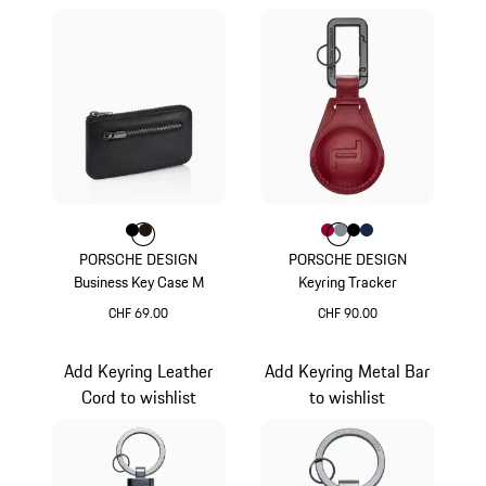
Farbe
Farbe
Farbe
schwarz
dunkelbraun
Farbe
Farbe
Farbe
Farbe
karminrot
Farbe
anthrazit
schwarz
dunkelblau
PORSCHE DESIGN
PORSCHE DESIGN
Business Key Case M
Keyring Tracker
CHF 69.00
CHF 90.00
schwarz
karminrot
Add Keyring Leather
Add Keyring Metal Bar
Cord to wishlist
to wishlist