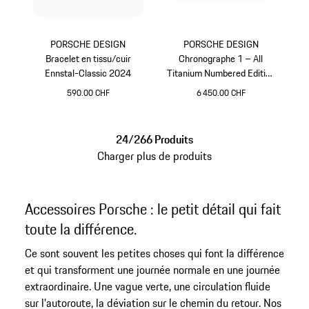
PORSCHE DESIGN
PORSCHE DESIGN
Bracelet en tissu/cuir
Chronographe 1 – All
Ennstal-Classic 2024
Titanium Numbered Edition
avec bracelet en cuir
590.00 CHF
6 450.00 CHF
Rouge
Bleu Foncé
24/266 Produits
Charger plus de produits
Accessoires Porsche : le petit détail qui fait
toute la différence.
Ce sont souvent les petites choses qui font la différence
et qui transforment une journée normale en une journée
extraordinaire. Une vague verte, une circulation fluide
sur l'autoroute, la déviation sur le chemin du retour. Nos