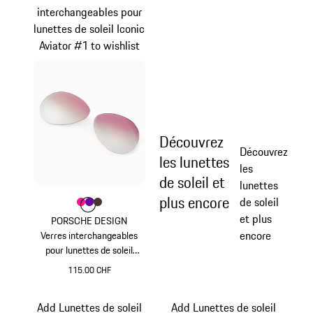
interchangeables pour
lunettes de soleil Iconic
Aviator #1 to wishlist
Découvrez
Découvrez
les lunettes
les
de soleil et
lunettes
plus encore
de soleil
Couleur
Couleur
Couleur
Couleur
Pink
Violett
Brun
et plus
PORSCHE DESIGN
encore
Verres interchangeables
pour lunettes de soleil
Iconic Aviator #1
115.00 CHF
Pink
Add Lunettes de soleil
Add Lunettes de soleil