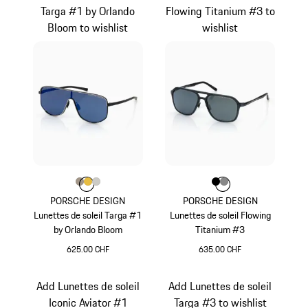
Targa #1 by Orlando
Flowing Titanium #3 to
Bloom to wishlist
wishlist
Couleur
Couleur
Couleur
Couleur
Palladium Métallisé
Or
Titane
Couleur
Couleur
Couleur
Noir
Gris Foncé
PORSCHE DESIGN
PORSCHE DESIGN
Lunettes de soleil Targa #1
Lunettes de soleil Flowing
by Orlando Bloom
Titanium #3
625.00 CHF
635.00 CHF
Palladium Métallisé
Noir
Add Lunettes de soleil
Add Lunettes de soleil
Iconic Aviator #1
Targa #3 to wishlist