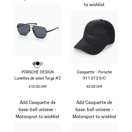
to wishlist
Couleur
Couleur
Couleur
Couleur
Gris Foncé
Noir
Argent
PORSCHE DESIGN
Casquette - Porsche
Lunettes de soleil Targa #2
911 GT3 S/C
610.00 CHF
43.00 CHF
Gris Foncé
Noir
Add Casquette de
Add Casquette de
base-ball unisexe -
base-ball unisexe -
Motorsport to wishlist
Motorsport to wishlist