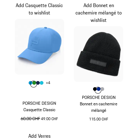
Add Casquette Classic
Add Bonnet en
to wishlist
cachemire mélangé to
wishlist
Couleur
+
4
Couleur
Couleur
Couleur
Couleur
Bleu Miami
Vert
Bleu Foncé
Turquoise
Couleur
Couleur
Couleur
Couleur
Noir
Bleu
Gris
PORSCHE DESIGN
PORSCHE DESIGN
Bonnet en cachemire
Casquette Classic
mélangé
prix initial
60.00 CHF
prix de vente
49.00 CHF
115.00 CHF
Bleu Miami
Noir
Add Verres