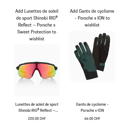
Beige
Add Lunettes de soleil
Add Gants de cyclisme
de sport Shinobi RIG®
- Porsche x ION to
Reflect – Porsche x
wishlist
Sweet Protection to
wishlist
Lunettes de soleil de sport
Gants de cyclisme -
Shinobi RIG® Reflect –
Porsche x ION
Porsche x Sweet Protection
220.00 CHF
66.00 CHF
Varsitygreen
Vert