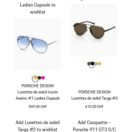
Ladies Capsule to
wishlist
Couleur
Couleur
Couleur
Couleur
Couleur
Olive Green
Noir
Argent
Or
Couleur
Couleur
Couleur
Couleur
Couleur
Blanc
Or
Oak Green Metallic
Pink
PORSCHE DESIGN
Lunettes de soleil Iconic
PORSCHE DESIGN
Aviator #1 Ladies Capsule
Lunettes de soleil Targa #3
549.00 CHF
610.00 CHF
Blanc
Olive Green
Add Lunettes de soleil
Add Casquette -
Targa #2 to wishlist
Porsche 911 GT3 S/C