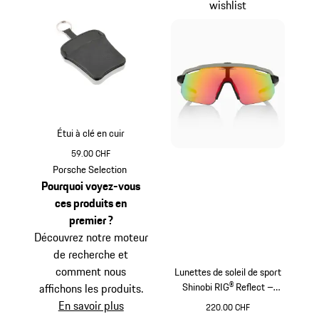
wishlist
Étui à clé en cuir
59.00 CHF
Noir
Porsche Selection
Pourquoi voyez-vous
ces produits en
premier ?
Découvrez notre moteur
de recherche et
comment nous
Lunettes de soleil de sport
Shinobi RIG® Reflect –
affichons les produits.
Porsche x Sweet Protection
En savoir plus
220.00 CHF