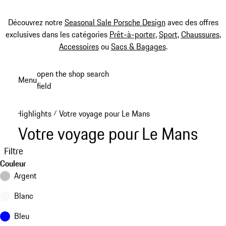
Découvrez notre
Seasonal Sale Porsche Design
avec des offres
exclusives dans les catégories
Prêt-à-porter
,
Sport
,
Chaussures
,
Accessoires
ou
Sacs & Bagages
.
Aller
open the shop search
Menu
au
field
My sh
contenu
principal
Highlights
Votre voyage pour Le Mans
/
Votre voyage pour Le Mans
Filtre
Couleur
Argent
Blanc
Bleu