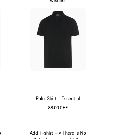
wishlist
Polo-Shirt - Essential
88.00 CHF
Noir
o
Add T-shirt – « There Is No