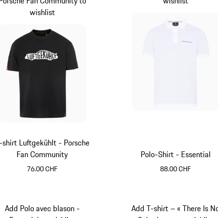
Porsche Fan Community to
wishlist
wishlist
-shirt Luftgekühlt - Porsche
Fan Community
Polo-Shirt - Essential
76.00 CHF
88.00 CHF
Noir
Blanc
Add Polo avec blason -
Add T-shirt – « There Is N