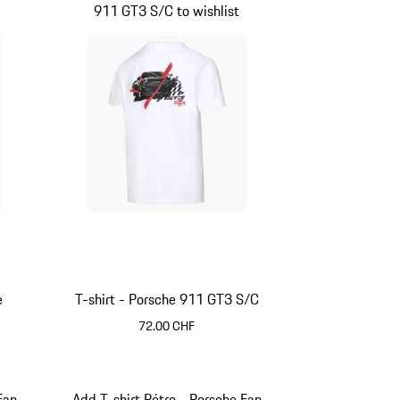
911 GT3 S/C to wishlist
ir
Foncé
e
T-shirt - Porsche 911 GT3 S/C
72.00 CHF
Blanc
Fan
Add T-shirt Rétro - Porsche Fan