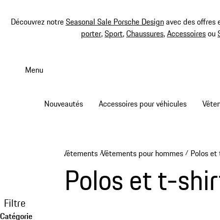
Découvrez notre
Seasonal Sale Porsche Design
avec des offres 
porter
,
Sport
,
Chaussures
,
Accessoires
ou
Aller
au
Menu
contenu
principal
Nouveautés
Accessoires pour véhicules
Vête
Vêtements
Vêtements pour hommes
Polos et 
/
/
Polos et t-shir
Filtre
Catégorie