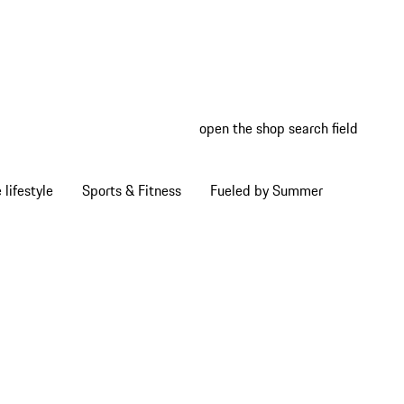
open the shop search field
My wish
My shop
Home lifestyle
Sports & Fitness
Fueled by Summer