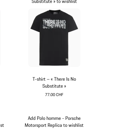
Substitute » to wishlist
T-shirt – « There Is No
Substitute »
77.00 CHF
Noir
Add Polo homme - Porsche
ist
Motorsport Replica to wishlist