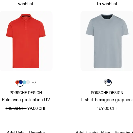
wishlist
to wishlist
Couleur
Couleur
Couleur
Couleur
Gris Cla
Bleu 
+
7
Couleur
Couleur
Couleur
Couleur
Orange Fusion
Bleu
Bleu Clair
Blanc
PORSCHE DESIGN
PORSCHE DESIGN
Polo avec protection UV
T-shirt hexagone graphèn
prix initial
prix de vente
145.00 CHF
99.00 CHF
169.00 CHF
Orange Fusion
Gris Clair
Add Polo - Porsche
Add T-shirt Rétro - Porsche 