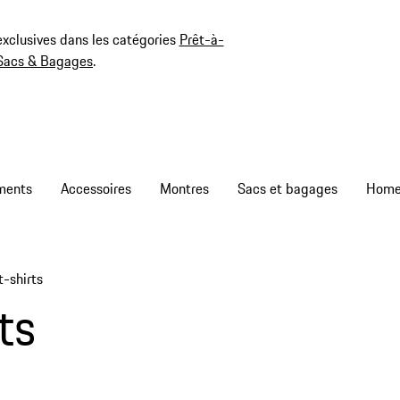
exclusives dans les catégories
Prêt-à-
Sacs & Bagages
.
ments
Accessoires
Montres
Sacs et bagages
t-shirts
ts