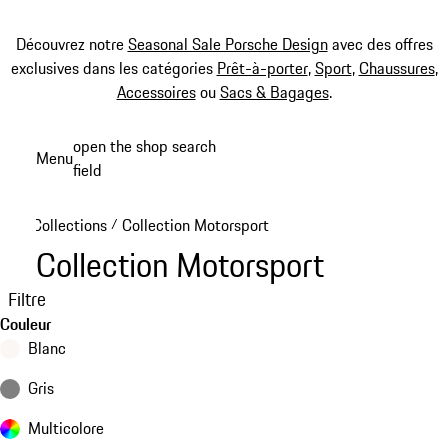
Découvrez notre
Seasonal Sale Porsche Design
avec des offres
exclusives dans les catégories
Prêt-à-porter
,
Sport
,
Chaussures
,
Accessoires
ou
Sacs & Bagages
.
Aller
open the shop search
Menu
au
field
My sh
contenu
principal
Collections
Collection Motorsport
/
Collection Motorsport
Filtre
Couleur
Blanc
Gris
Multicolore