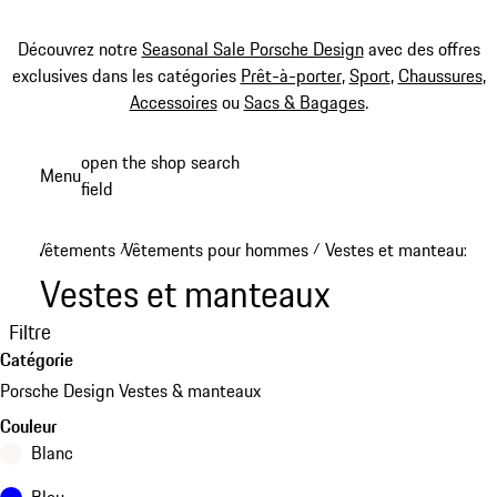
Découvrez notre
Seasonal Sale Porsche Design
avec des offres
exclusives dans les catégories
Prêt-à-porter
,
Sport
,
Chaussures
,
Accessoires
ou
Sacs & Bagages
.
Aller
open the shop search
Menu
au
field
My sh
contenu
principal
Vêtements
Vêtements pour hommes
Vestes et manteaux
/
/
Vestes et manteaux
Filtre
Catégorie
Porsche Design Vestes & manteaux
Couleur
Blanc
Bleu