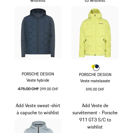
Couleur
Couleur
Couleur
Jaune
Bleu Foncé
PORSCHE DESIGN
PORSCHE DESIGN
Veste hybride
Veste matelassée
prix initial
475.00 CHF
prix de vente
299.00 CHF
595.00 CHF
Bleu Foncé
Jaune
Add Veste sweat-shirt
Add Veste de
à capuche to wishlist
survêtement - Porsche
911 GT3 S/C to
wishlist