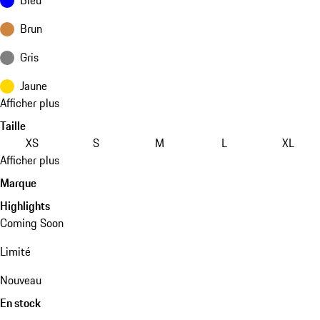
Brun
Gris
Jaune
Afficher plus
Taille
XS
S
M
L
XL
Afficher plus
Marque
Highlights
Coming Soon
Limité
Nouveau
En stock