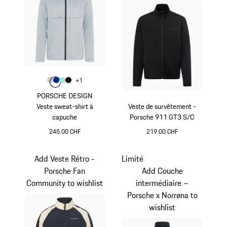
Couleur
+
1
Couleur
Couleur
Couleur
Couleur
Gris Clair
Bleu
Vert Menthe
Noir
PORSCHE DESIGN
Veste sweat-shirt à
Veste de survêtement -
capuche
Porsche 911 GT3 S/C
245.00 CHF
219.00 CHF
Gris Clair
Noir
Add Veste Rétro -
Limité
Porsche Fan
Add Couche
Community to wishlist
intermédiaire –
Porsche x Norrøna to
wishlist