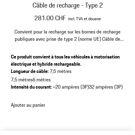
Câble de recharge - Type 2
281.00 CHF
incl. TVA et douane
Convient pour la recharge sur les bornes de recharge
publiques avec prise de type 2 (norme UE)
Câble de
7,5 m de long pour une intensité de courant allant
jusqu'à 20 A (triphasé), puissance jusqu'à 11 kW
Livré
Ce produit convient à tous les véhicules à motorisation
avec un sac de transport doté d’un système de fixation
électrique et hybride rechargeable.
pour le coffre et avec des gants
Longueur de câble
:
7,5 mètres
7,5 mètres
6 mètres
Intensité du courant
:
-
20 ampères (3P)
32 ampères (3P)
Ajouter au panier