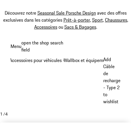
Découvrez notre
Seasonal Sale Porsche Design
avec des offres
exclusives dans les catégories
Prêt-à-porter
,
Sport
,
Chaussures
,
Accessoires
ou
Sacs & Bagages
.
Aller
open the shop search
Menu
au
field
My sh
contenu
Add
Accessoires pour véhicules
Wallbox et équipement de rechar
/
principal
Câble
de
recharge
- Type 2
to
wishlist
1
/
4