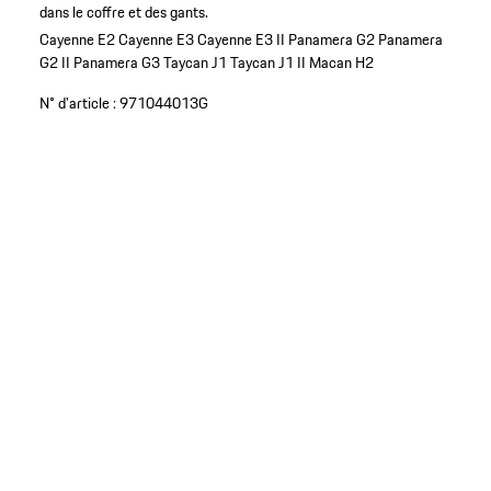
dans le coffre et des gants.
Cayenne E2
Cayenne E3
Cayenne E3 II
Panamera G2
Panamera
G2 II
Panamera G3
Taycan J1
Taycan J1 II
Macan H2
N° d'article :
971044013G