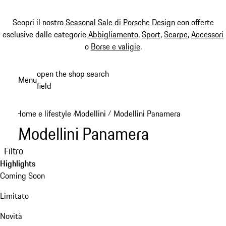
Scopri il nostro
Seasonal Sale di Porsche Design
con offerte
esclusive dalle categorie
Abbigliamento
,
Sport
,
Scarpe
,
Accessori
o
Borse e valigie
.
Passa
open the shop search
Menu
al
field
My sh
contenuto
principale
Home e lifestyle
Modellini
Modellini Panamera
/
/
Modellini Panamera
Filtro
Highlights
Coming Soon
Limitato
Novità