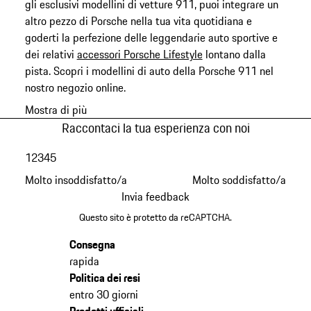
gli esclusivi modellini di vetture 911, puoi integrare un
altro pezzo di Porsche nella tua vita quotidiana e
goderti la perfezione delle leggendarie auto sportive e
dei relativi
accessori Porsche Lifestyle
lontano dalla
pista. Scopri i modellini di auto della Porsche 911 nel
nostro negozio online.
Mostra di più
Raccontaci la tua esperienza con noi
1
2
3
4
5
Molto insoddisfatto/a
Molto soddisfatto/a
Invia feedback
Questo sito è protetto da reCAPTCHA.
Consegna
rapida
Politica dei resi
entro 30 giorni
Prodotti ufficiali