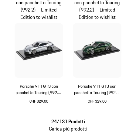
con pacchetto Touring
con pacchetto Touring
(992.2) – Limited
(992.2) – Limited
Edition to wishlist
Edition to wishlist
Porsche 911 GT3 con
Porsche 911 GT3 con
pacchetto Touring (992.2)
pacchetto Touring (992.2)
– Limited Edition
– Limited Edition
CHF 329.00
CHF 329.00
Argento
Verde quercia meta
24/131 Prodotti
Carica più prodotti