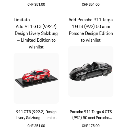
Edition
Edition
CHF 351.00
CHF 351.00
Multicolore
Blu
Limitato
Add Porsche 911 Targa
Add 911 GT3 (992.2)
4 GTS (992) 50 anni
Design Livery Salzburg
Porsche Design Edition
– Limited Edition to
to wishlist
wishlist
911 GT3 (992.2) Design
Porsche 911 Targa 4 GTS
Livery Salzburg – Limited
(992) 50 anni Porsche
Edition
Design Edition
CHF 351.00
CHF 175.00