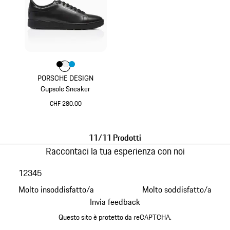
Colore
Colore
Colore
Colore
Nero
Bianco
Blu Miami
PORSCHE DESIGN
Cupsole Sneaker
CHF 280.00
Nero
11/11 Prodotti
Raccontaci la tua esperienza con noi
1
2
3
4
5
Molto insoddisfatto/a
Molto soddisfatto/a
Invia feedback
Questo sito è protetto da reCAPTCHA.