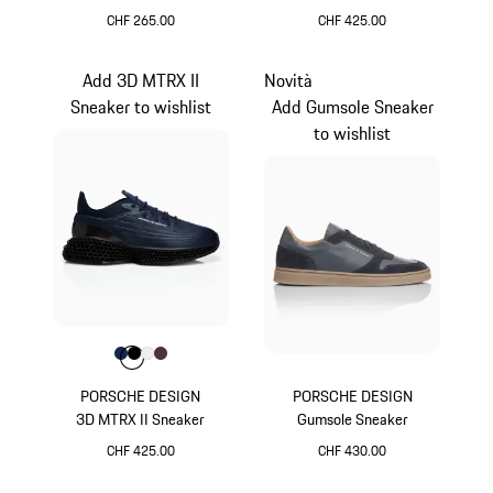
CHF 265.00
CHF 425.00
Bianco
Bianco
Add 3D MTRX II
Novità
Sneaker to wishlist
Add Gumsole Sneaker
to wishlist
Colore
Colore
Colore
Colore
Colore
Blu Scuro
Nero
Bianco
Marrone
PORSCHE DESIGN
PORSCHE DESIGN
3D MTRX II Sneaker
Gumsole Sneaker
CHF 425.00
CHF 430.00
Blu Scuro
Blu Scuro