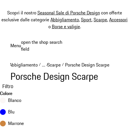
Scopri il nostro
Seasonal Sale di Porsche Design
con offerte
esclusive dalle categorie
Abbigliamento
,
Sport
,
Scarpe
,
Accessori
o
Borse e valigie
.
Passa
open the shop search
Menu
al
field
My sh
contenuto
principale
Abbigliamento
…
Scarpe
Porsche Design Scarpe
/
/
/
Reveal collapsed breadcrumb items
Porsche Design Scarpe
Filtro
Colore
Blanco
Blu
Marrone