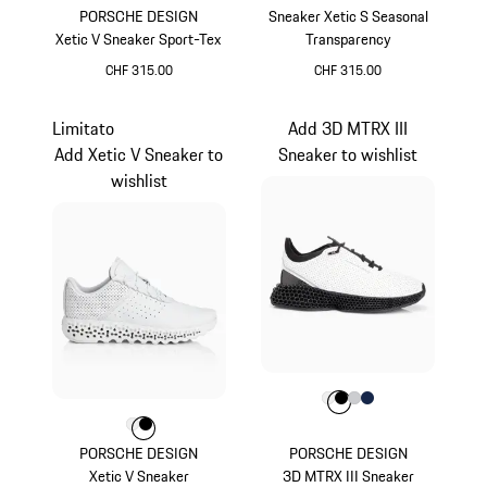
PORSCHE DESIGN
Sneaker Xetic S Seasonal
Xetic V Sneaker Sport-Tex
Transparency
CHF 315.00
CHF 315.00
Nero
Arancio Lava
Limitato
Add 3D MTRX III
Add Xetic V Sneaker to
Sneaker to wishlist
wishlist
Colore
Colore
Colore
Colore
Colore
Bianco
Nero
Grigio Chiaro
Blu Scuro
Colore
Colore
Colore
Bianco
Nero
PORSCHE DESIGN
PORSCHE DESIGN
Xetic V Sneaker
3D MTRX III Sneaker