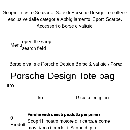
Scopri il nostro
Seasonal Sale di Porsche Design
con offerte
esclusive dalle categorie
Abbigliamento
,
Sport
,
Scarpe
,
Accessori
o
Borse e valigie
.
Passa
open the shop
Menu
al
search field
My s
contenuto
principale
Borse e valigie
Porsche Design Borse & valigie
/
/
Porsche 
Porsche Design Tote bag
Filtro
Filtro
Risultati migliori
Perché vedi questi prodotti per primi?
0
Scopri il nostro motore di ricerca e come
Prodotti
mostriamo i prodotti.
Scopri di più