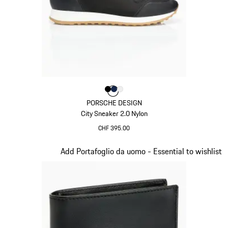
Colore
Colore
Colore
Colore
Nero
Blu Scuro
Bianco
PORSCHE DESIGN
City Sneaker 2.0 Nylon
CHF 395.00
Nero
Diapositiva 6 di 7
Add Portafoglio da uomo - Essential to wishlist