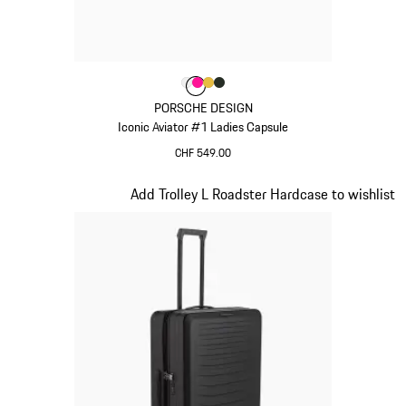
Colore
Colore
Colore
Colore
Colore
Bianco
Pink
Oro
Oak Green metallizzato
PORSCHE DESIGN
Iconic Aviator #1 Ladies Capsule
CHF 549.00
Bianco
Diapositiva 4 di 7
Add Trolley L Roadster Hardcase to wishlist