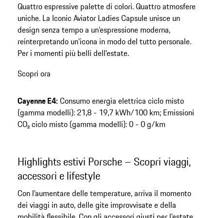
dei
Quattro espressive palette di colori. Quattro atmosfere
prodotti
uniche. La Iconic Aviator Ladies Capsule unisce un
design senza tempo a un'espressione moderna,
reinterpretando un'icona in modo del tutto personale.
Per i momenti più belli dell'estate.
Scopri ora
Cayenne E4:
Consumo energia elettrica ciclo misto
(gamma modelli): 21,8 - 19,7 kWh/100 km; Emissioni
CO₂ ciclo misto (gamma modelli): 0 - 0 g/km
Highlights estivi Porsche – Scopri viaggi,
accessori e lifestyle
Con l’aumentare delle temperature, arriva il momento
dei viaggi in auto, delle gite improvvisate e della
mobilità flessibile. Con gli accessori giusti per l’estate,