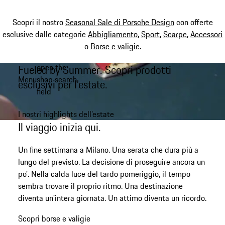
Scopri il nostro
Seasonal Sale di Porsche Design
con offerte
esclusive dalle categorie
Abbigliamento
,
Sport
,
Scarpe
,
Accessori
o
Borse e valigie
.
open the
Fueled by Summer. Scopri prodotti
Passa
Menu
shop search
al
esclusivi per l’estate.
My shopping bag, 0 item
field
contenuto
principale
I nostri highlights dell’estate
Il viaggio inizia qui.
Un fine settimana a Milano. Una serata che dura più a
lungo del previsto. La decisione di proseguire ancora un
po'. Nella calda luce del tardo pomeriggio, il tempo
sembra trovare il proprio ritmo. Una destinazione
diventa un'intera giornata. Un attimo diventa un ricordo.
Scopri borse e valigie