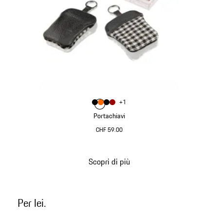
Colore
+
1
Colore
Colore
Colore
Colore
Nero
orange
Righe Nere
Rosso
Portachiavi
CHF 59.00
Nero
Scopri di più
Torna
all'inizio
della
Per lei.
galleria