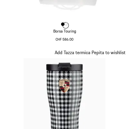
Colore
Colore
Colore
Nero
Bianco
Borsa Touring
CHF 586.00
Nero
Diapositiva 2 di 7
Add Tazza termica Pepita to wishlist