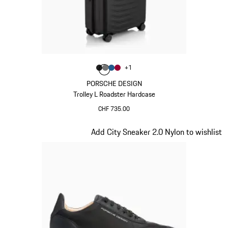
Colore
+
1
Colore
Colore
Colore
Colore
Nero Opaco
Grigio Nardo
Blu Opaco
Rosso Carminio
PORSCHE DESIGN
Trolley L Roadster Hardcase
CHF 735.00
Nero Opaco
Diapositiva 5 di 7
Add City Sneaker 2.0 Nylon to wishlist