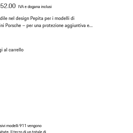
352.00
IVA e dogana inclusi
dile nel design Pepita per i modelli di
ini Porsche – per una protezione aggiuntiva e
ort elegante.
i al carrello
lusivi modelli 911 vengono
tate. Il terzo di un totale di