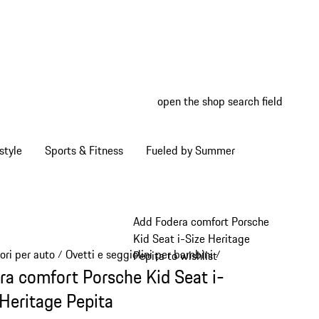
open the shop search field
My wish
My shop
style
Sports & Fitness
Fueled by Summer
Add Fodera comfort Porsche
Kid Seat i-Size Heritage
ori per auto
Ovetti e seggiolini per bambini
/
/
Pepita to wishlist
ra comfort Porsche Kid Seat i-
 Heritage Pepita