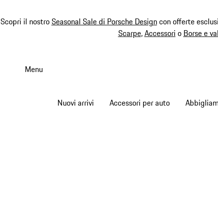
Scopri il nostro
Seasonal Sale di Porsche Design
con offerte esclus
Scarpe
,
Accessori
o
Borse e va
Passa
al
Menu
contenuto
principale
Nuovi arrivi
Accessori per auto
Abbiglia