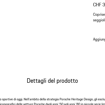
CHF 
Coprise
seggiol
un comf
Aggiung
Dettagli del prodotto
to sportive di oggi. Nell'ambito della strategia Porsche Heritage Design, gli esc
conografici delle vetture Porsche dagli anni '50 agli anni '80 in piccole serie limi