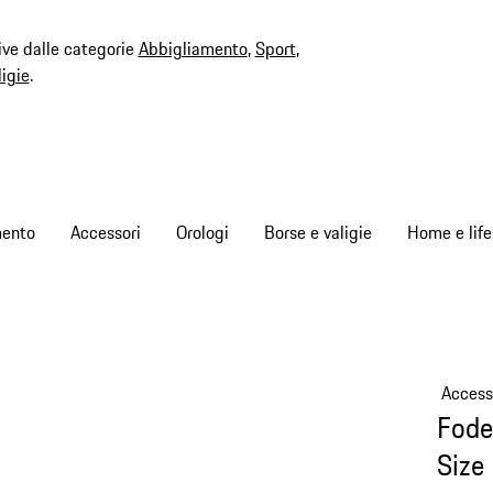
ive dalle categorie
Abbigliamento
,
Sport
,
ligie
.
mento
Accessori
Orologi
Borse e valigie
Home e life
Access
Fode
Size