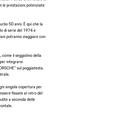
n le prestazioni potenziate
Turbo 50 anni. È qui che la
lo di serie del 1974 e
ovani potranno viaggiare con
 come il seggiolino della
 per integrarsi
"PORSCHE" sul poggiatesta.
ntrale.
 ogni singola copertura per
essere fissate al retro del
pulite a seconda delle
zontale.