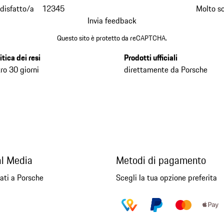
disfatto/a
1
2
3
4
5
Molto s
Invia feedback
Questo sito è protetto da reCAPTCHA.
itica dei resi
Prodotti ufficiali
ro 30 giorni
direttamente da Porsche
al Media
Metodi di pagamento
ati a Porsche
Scegli la tua opzione preferita