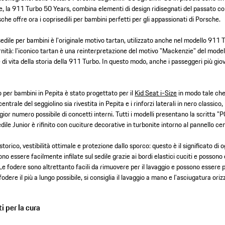
e, la 911 Turbo 50 Years, combina elementi di design ridisegnati del passato co
rsche offre ora i coprisedili per bambini perfetti per gli appassionati di Porsche.
isedile per bambini è l'originale motivo tartan, utilizzato anche nel modello 911 
nità: l'iconico tartan è una reinterpretazione del motivo "Mackenzie" del model
le di vita della storia della 911 Turbo. In questo modo, anche i passeggeri più gi
no per bambini in Pepita è stato progettato per il
Kid Seat i-Size
in modo tale che,
ntrale del seggiolino sia rivestita in Pepita e i rinforzi laterali in nero classico,
or numero possibile di concetti interni. Tutti i modelli presentano la scritta 
sedile Junior è rifinito con cuciture decorative in turbonite intorno al pannello ce
e storico, vestibilità ottimale e protezione dallo sporco: questo è il significato di
no essere facilmente infilate sul sedile grazie ai bordi elastici cuciti e possono 
Le fodere sono altrettanto facili da rimuovere per il lavaggio e possono essere 
odere il più a lungo possibile, si consiglia il lavaggio a mano e l'asciugatura oriz
i per la cura