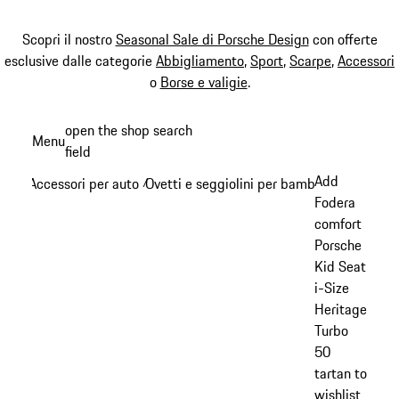
Scopri il nostro
Seasonal Sale di Porsche Design
con offerte
esclusive dalle categorie
Abbigliamento
,
Sport
,
Scarpe
,
Accessori
o
Borse e valigie
.
Passa
open the shop search
Menu
al
field
My sh
contenuto
Add
Accessori per auto
Ovetti e seggiolini per bambini
/
/
principale
Fodera
comfort
Porsche
Kid Seat
i-Size
Heritage
Turbo
50
tartan to
wishlist