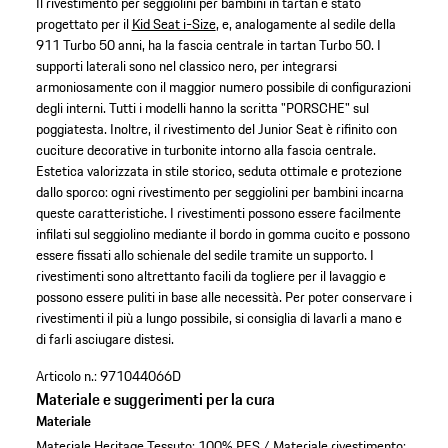
Il rivestimento per seggiolini per bambini in tartan è stato
progettato per il
Kid Seat i-Size
, e, analogamente al sedile della
911 Turbo 50 anni, ha la fascia centrale in tartan Turbo 50. I
supporti laterali sono nel classico nero, per integrarsi
armoniosamente con il maggior numero possibile di configurazioni
degli interni. Tutti i modelli hanno la scritta "PORSCHE" sul
poggiatesta. Inoltre, il rivestimento del Junior Seat è rifinito con
cuciture decorative in turbonite intorno alla fascia centrale.
Estetica valorizzata in stile storico, seduta ottimale e protezione
dallo sporco: ogni rivestimento per seggiolini per bambini incarna
queste caratteristiche. I rivestimenti possono essere facilmente
infilati sul seggiolino mediante il bordo in gomma cucito e possono
essere fissati allo schienale del sedile tramite un supporto. I
rivestimenti sono altrettanto facili da togliere per il lavaggio e
possono essere puliti in base alle necessità. Per poter conservare i
rivestimenti il più a lungo possibile, si consiglia di lavarli a mano e
di farli asciugare distesi.
Articolo n.:
971044066D
Materiale e suggerimenti per la cura
Materiale
Materiale Heritage Tessuto: 100% PES / Materiale rivestimento: