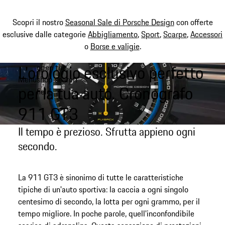
Scopri il nostro
Seasonal Sale di Porsche Design
con offerte
esclusive dalle categorie
Abbigliamento
,
Sport
,
Scarpe
,
Accessori
o
Borse e valigie
.
L'orologio esclusivo perfetto
open the
Passa
Menu
shop search
al
My shopping bag, 0 item
per la tua auto. Cronografo
field
contenuto
principale
911 GT3
Il tempo è prezioso. Sfrutta appieno ogni
secondo.
La 911 GT3 è sinonimo di tutte le caratteristiche
tipiche di un'auto sportiva: la caccia a ogni singolo
centesimo di secondo, la lotta per ogni grammo, per il
tempo migliore. In poche parole, quell'inconfondibile