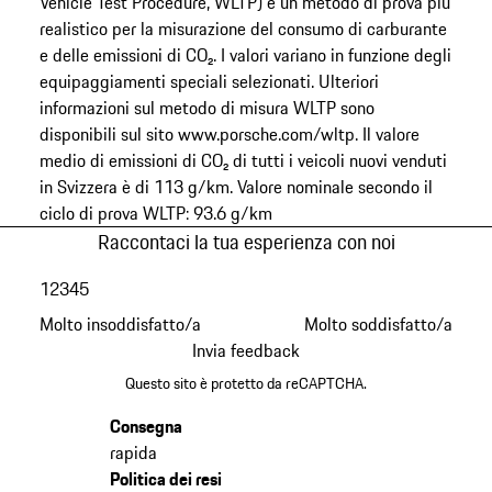
Vehicle Test Procedure, WLTP) è un metodo di prova più
realistico per la misurazione del consumo di carburante
e delle emissioni di CO₂. I valori variano in funzione degli
equipaggiamenti speciali selezionati. Ulteriori
informazioni sul metodo di misura WLTP sono
disponibili sul sito www.porsche.com/wltp. Il valore
medio di emissioni di CO₂ di tutti i veicoli nuovi venduti
in Svizzera è di 113 g/km. Valore nominale secondo il
ciclo di prova WLTP: 93.6 g/km
Raccontaci la tua esperienza con noi
1
2
3
4
5
Molto insoddisfatto/a
Molto soddisfatto/a
Invia feedback
Questo sito è protetto da reCAPTCHA.
Consegna
rapida
Politica dei resi