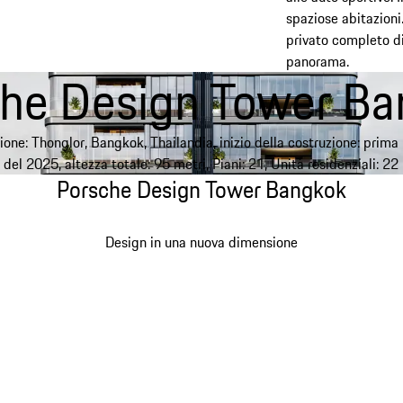
spaziose abitazioni
privato completo di
panorama.
he Design Tower B
ione: Thonglor, Bangkok, Thailandia, inizio della costruzione: prim
del 2025, altezza totale: 95 metri, Piani: 21, Unità residenziali: 22
Porsche Design Tower Bangkok
Design in una nuova dimensione