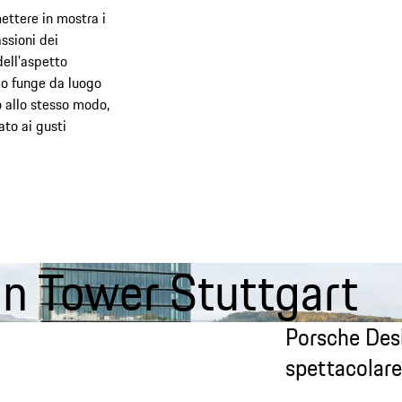
ettere in mostra i
ssioni dei
dell'aspetto
io funge da luogo
o allo stesso modo,
to ai gusti
n Tower Stuttgart
Porsche Desi
spettacolare