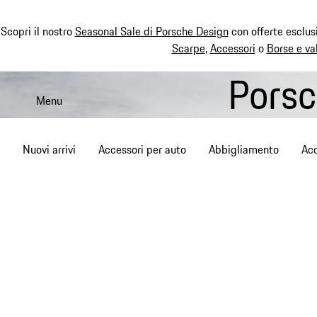
Scopri il nostro
Seasonal Sale di Porsche Design
con offerte esclus
Scarpe
,
Accessori
o
Borse e va
Porsc
Passa
al
Menu
contenuto
principale
Nuovi arrivi
Accessori per auto
Abbigliamento
Acc