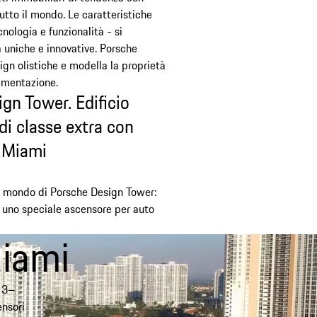
tutto il mondo. Le caratteristiche
nologia e funzionalità - si
 uniche e innovative. Porsche
ign olistiche e modella la proprietà
lementazione.
gn Tower. Edificio
di classe extra con
a Miami
al mondo di Porsche Design Tower:
 uno speciale ascensore per auto
iami
013–
ensori