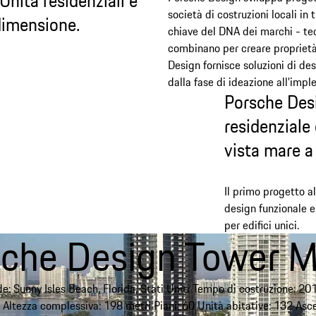
nità residenziali e
società di costruzioni locali in 
dimensione.
chiave del DNA dei marchi - tec
combinano per creare proprietà
Design fornisce soluzioni di des
dalla fase di ideazione all'imp
Porsche Desi
residenziale 
vista mare 
Il primo progetto 
design funzionale e
per edifici unici.
sche Design Tower M
e: Sunny Isles Beach, Florida, Stati Uniti Tempo di costruzione: 2
Altezza complessiva: 198 metri Piani: 60 Unità abitative: 132 Asc