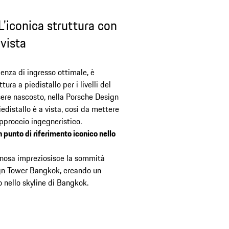
. L'iconica struttura con
 vista
ienza di ingresso ottimale, è
ura a piedistallo per i livelli del
sere nascosto, nella Porsche Design
edistallo è a vista, così da mettere
 approccio ingegneristico.
 punto di riferimento iconico nello
inosa impreziosisce la sommità
gn Tower Bangkok, creando un
o nello skyline di Bangkok.