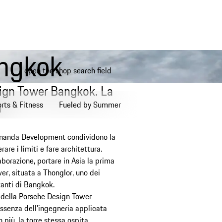
angkok
open the shop search field
My wishlist, 0 items
My shopping bag, 0 items, estim
ign Tower Bangkok. La
a
rts & Fitness
Fueled by Summer
Ananda Development condividono la
rare i limiti e fare architettura.
aborazione, portare in Asia la prima
r, situata a Thonglor, uno dei
tanti di Bangkok.
 della Porsche Design Tower
ssenza dell'ingegneria applicata
n più, la torre stessa ospita