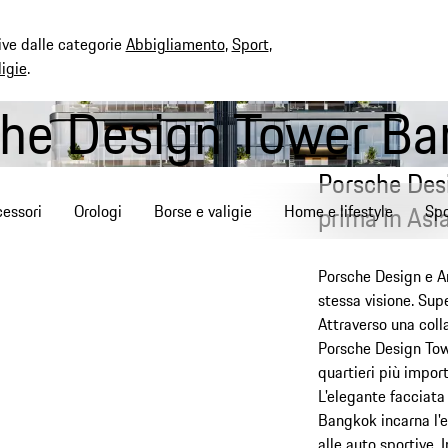
ive dalle categorie
Abbigliamento
,
Sport
,
ligie
.
he Design Tower B
Porsche Des
prima in Asi
essori
Orologi
Borse e valigie
Home e lifestyle
Spo
Porsche Design e 
stessa visione. Supe
Attraverso una coll
Porsche Design Towe
quartieri più impor
L'elegante facciata
Bangkok incarna l'e
alle auto sportive. I