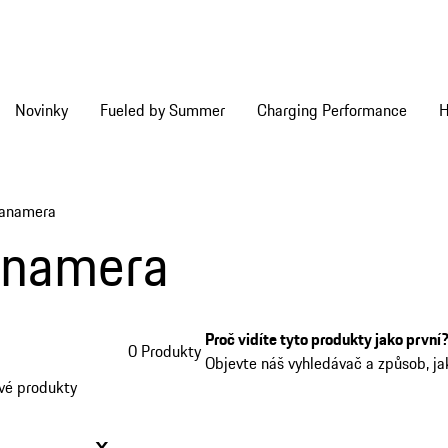
Novinky
Fueled by Summer
Charging Performance
H
Panamera
anamera
Proč vidíte tyto produkty jako první
0 Produkty
Objevte náš vyhledávač a způsob, j
vé produkty