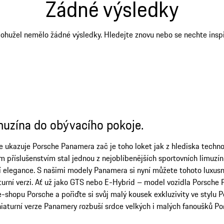
Žádné výsledky
ohužel nemělo žádné výsledky. Hledejte znovu nebo se nechte inspi
uzína do obývacího pokoje.
he ukazuje Porsche Panamera zač je toho loket jak z hlediska techno
říslušenstvím stal jednou z nejoblíbenějších sportovních limuzín. Za
elegance. S našimi modely Panamera si nyní můžete tohoto luxusní
iaturní verzi. Ať už jako GTS nebo E-Hybrid – model vozidla Porsch
hopu Porsche a pořiďte si svůj malý kousek exkluzivity ve stylu Po
iaturní verze Panamery rozbuší srdce velkých i malých fanoušků Po