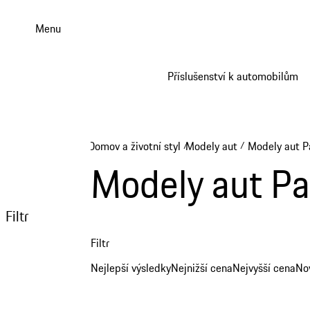
Přejít
k
Menu
hlavnímu
obsahu
Příslušenství k automobilům
Domov a životní styl
Modely aut
Modely aut 
/
/
Modely aut P
Filtr
Filtr
Nejlepší výsledky
Nejnižší cena
Nejvyšší cena
No