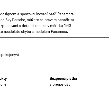
m designem a sportovní inovací patří Panamera
doplňky Porsche, můžete se právem označit za
 zpracování a detailní replika v měřítku 1:43
čitě neuděláte chybu s modelem Panamera.
 spokojený/á
dukty
Bezpečná platba
sche
a přenos dat