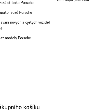
ská stránka Porsche
urátor vozů Porsche
ávání nových a ojetých vozidel
he
nat modely Porsche
ákupního košíku