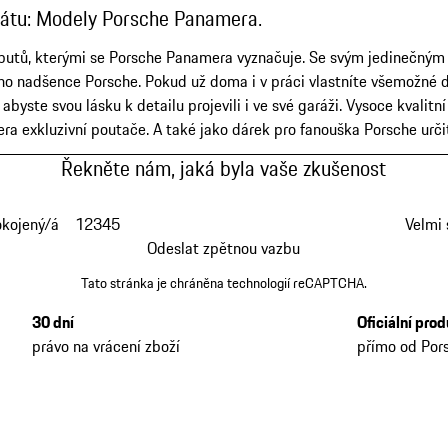
átu: Modely Porsche Panamera.
atributů, kterými se Porsche Panamera vyznačuje. Se svým jedinečný
ho nadšence Porsche. Pokud už doma i v práci vlastníte všemožné 
yste svou lásku k detailu projevili i ve své garáži. Vysoce kvalitní
ra exkluzivní poutače. A také jako dárek pro fanouška Porsche ur
Řekněte nám, jaká byla vaše zkušenost
okojený/á
1
2
3
4
5
Velmi
Odeslat zpětnou vazbu
Tato stránka je chráněna technologií reCAPTCHA.
30 dní
Oficiální pro
právo na vrácení zboží
přímo od Por