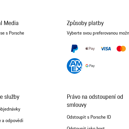
al Media
Způsoby platby
 se s Porsche
Vyberte svou preferovanou mož
e služby
Právo na odstoupení od
smlouvy
objednávky
Odstoupit s Porsche ID
y a odpovědi
Odstoupit jako host