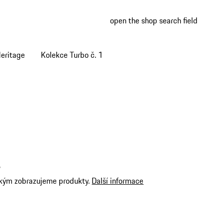
open the shop search field
My wish
My shop
eritage
Kolekce Turbo č. 1
?
akým zobrazujeme produkty.
Další informace