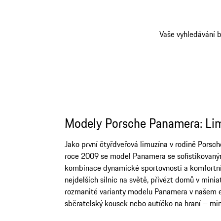
Vaše vyhledávání b
Modely Porsche Panamera: Lim
Jako první čtyřdveřová limuzína v rodině Porsc
roce 2009 se model Panamera se sofistikovaným p
kombinace dynamické sportovnosti a komfortní 
nejdelších silnic na světě, přivézt domů v min
rozmanité varianty modelu Panamera v našem e-s
sběratelský kousek nebo autíčko na hraní – min