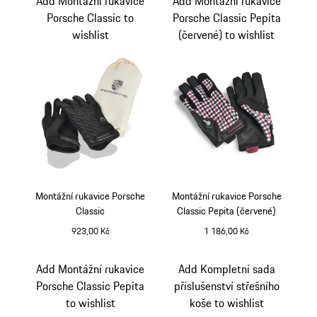
Add Montážní rukavice
Add Montážní rukavice
Porsche Classic to
Porsche Classic Pepita
wishlist
(červené) to wishlist
Montážní rukavice Porsche
Montážní rukavice Porsche
Classic
Classic Pepita (červené)
923,00 Kč
1 186,00 Kč
černá
černobílá
červená
Add Montážní rukavice
Add Kompletní sada
Porsche Classic Pepita
příslušenství střešního
to wishlist
koše to wishlist