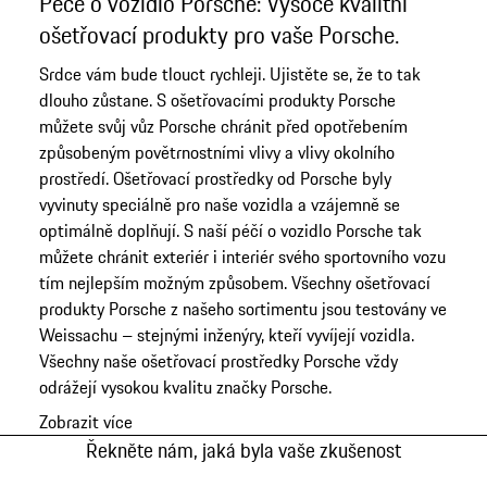
Péče o vozidlo Porsche: Vysoce kvalitní
ošetřovací produkty pro vaše Porsche.
Srdce vám bude tlouct rychleji. Ujistěte se, že to tak
dlouho zůstane. S ošetřovacími produkty Porsche
můžete svůj vůz Porsche chránit před opotřebením
způsobeným povětrnostními vlivy a vlivy okolního
prostředí. Ošetřovací prostředky od Porsche byly
vyvinuty speciálně pro naše vozidla a vzájemně se
optimálně doplňují. S naší péčí o vozidlo Porsche tak
můžete chránit exteriér i interiér svého sportovního vozu
tím nejlepším možným způsobem. Všechny ošetřovací
produkty Porsche z našeho sortimentu jsou testovány ve
Weissachu – stejnými inženýry, kteří vyvíjejí vozidla.
Všechny naše ošetřovací prostředky Porsche vždy
odrážejí vysokou kvalitu značky Porsche.
Zobrazit více
Řekněte nám, jaká byla vaše zkušenost