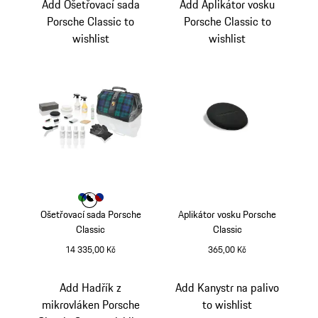
Add Ošetřovací sada
Add Aplikátor vosku
Porsche Classic to
Porsche Classic to
wishlist
wishlist
Barva
Barva
Barva
Barva
zelená
černá
červená
Ošetřovací sada Porsche
Aplikátor vosku Porsche
Classic
Classic
14 335,00 Kč
365,00 Kč
zelená
modrá
Add Hadřík z
Add Kanystr na palivo
mikrovláken Porsche
to wishlist