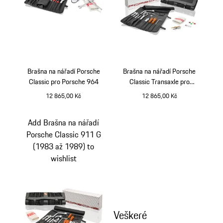
Brašna na nářadí Porsche
Brašna na nářadí Porsche
Classic pro Porsche 964
Classic Transaxle pro
Porsche 924, 924 S, 944,
12 865,00 Kč
12 865,00 Kč
944/2 a 968
Add Brašna na nářadí
Porsche Classic 911 G
(1983 až 1989) to
wishlist
Veškeré