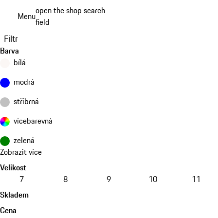
Přejít
open the shop search
Menu
k
field
My sh
hlavnímu
Filtr
obsahu
Barva
bílá
modrá
stříbrná
vícebarevná
zelená
Zobrazit více
Velikost
7
8
9
10
11
Skladem
Cena