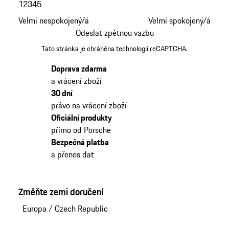
1
2
3
4
5
Velmi nespokojený/á
Velmi spokojený/á
Odeslat zpětnou vazbu
Tato stránka je chráněna technologií reCAPTCHA.
Doprava zdarma
a vrácení zboží
30 dní
právo na vrácení zboží
Oficiální produkty
přímo od Porsche
Bezpečná platba
a přenos dat
Změňte zemi doručení
Europa
/
Czech Republic