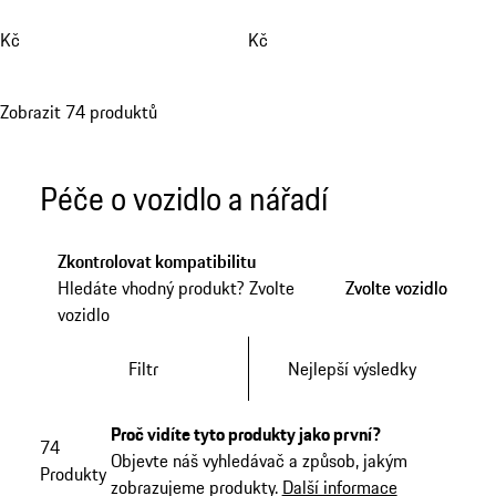
Kč
Kč
Zobrazit 74 produktů
Péče o vozidlo a nářadí
Zkontrolovat kompatibilitu
Hledáte vhodný produkt? Zvolte
Zvolte vozidlo
Zvolte vozidlo
vozidlo
Filtr
Nejlepší výsledky
Proč vidíte tyto produkty jako první?
74
Objevte náš vyhledávač a způsob, jakým
Produkty
zobrazujeme produkty.
Další informace