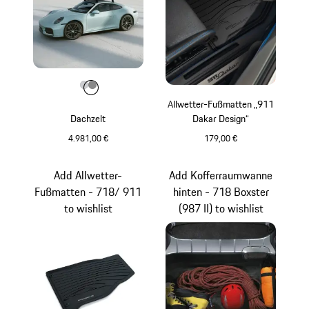
Farbe
Farbe
Farbe
hellgrau
dunkelgrau
Allwetter-Fußmatten „911
Dachzelt
Dakar Design“
4.981,00 €
179,00 €
hellgrau
schwarz
Add Allwetter-
Add Kofferraumwanne
Fußmatten - 718/ 911
hinten - 718 Boxster
to wishlist
(987 II) to wishlist