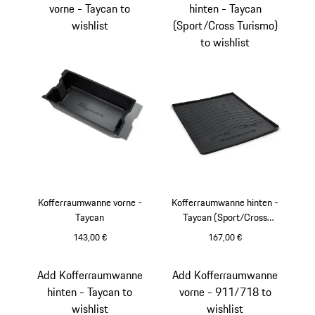
vorne - Taycan to
hinten - Taycan
wishlist
(Sport/Cross Turismo)
to wishlist
Kofferraumwanne vorne -
Kofferraumwanne hinten -
Taycan
Taycan (Sport/Cross
Turismo)
143,00 €
167,00 €
schwarz
Add Kofferraumwanne
Add Kofferraumwanne
hinten - Taycan to
vorne - 911/718 to
wishlist
wishlist