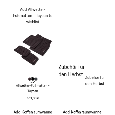
Add Allwetter-
Fußmatten - Taycan to
wishlist
Zubehör für
den Herbst
Zubehör für
Farbe
Farbe
Farbe
Farbe
brombeer
schwarz
schiefergrau
den Herbst
Allwetter-Fußmatten -
Taycan
161,00 €
brombeer
Add Kofferraumwanne
Add Kofferraumwanne