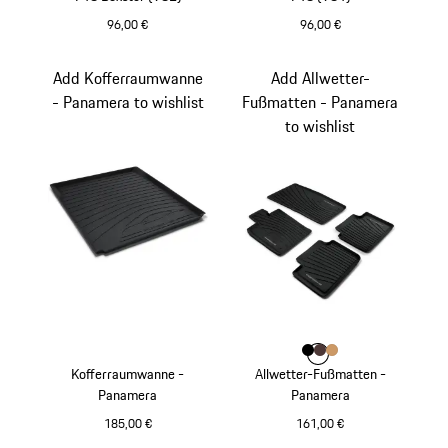
96,00 €
96,00 €
Add Kofferraumwanne
Add Allwetter-
- Panamera to wishlist
Fußmatten - Panamera
to wishlist
Farbe
Farbe
Farbe
Farbe
schwarz
marsala
luxorbeige
Kofferraumwanne -
Allwetter-Fußmatten -
Panamera
Panamera
185,00 €
161,00 €
schwarz