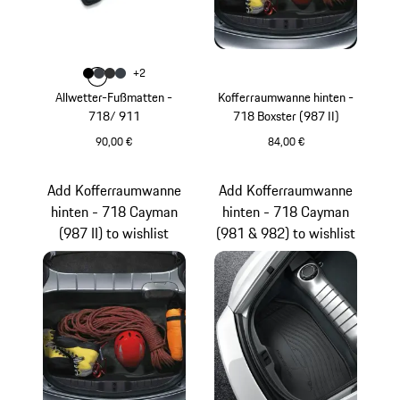
Farbe
+
2
Farbe
Farbe
Farbe
schwarz
Farbe
schiefergrau
achatgrau
graphitblau
Allwetter-Fußmatten -
Kofferraumwanne hinten -
718/ 911
718 Boxster (987 II)
90,00 €
84,00 €
schwarz
Add Kofferraumwanne
Add Kofferraumwanne
hinten - 718 Cayman
hinten - 718 Cayman
(987 II) to wishlist
(981 & 982) to wishlist