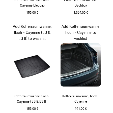
Kofferraumwanne, flach -
Porsche Performance-
Cayenne Electric
Dachbox
155,00 €
1.369,00 €
schwarz (hochglan
Add Kofferraumwanne,
Add Kofferraumwanne,
flach - Cayenne (E3 &
hoch - Cayenne to
E3 II) to wishlist
wishlist
Kofferraumwanne, flach -
Kofferraumwanne, hoch -
Cayenne (E3 & E3 II)
Cayenne
155,00 €
191,00 €