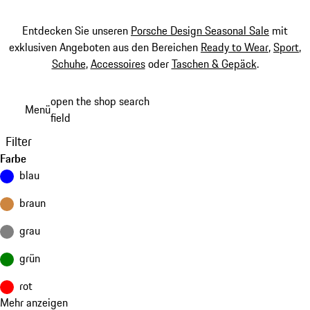
Entdecken Sie unseren
Porsche Design Seasonal Sale
mit
exklusiven Angeboten aus den Bereichen
Ready to Wear
,
Sport
,
Schuhe
,
Accessoires
oder
Taschen & Gepäck
.
Zum
open the shop search
Menü
Hauptinhalt
field
My sh
springen
Filter
Farbe
blau
braun
grau
grün
rot
Mehr anzeigen