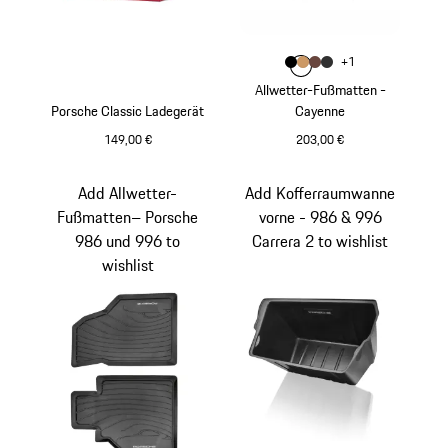
Farbe
+
1
Farbe
Farbe
Farbe
schwarz
Farbe
luxorbeige
trüffelbraun
achatgrau
Allwetter-Fußmatten -
Porsche Classic Ladegerät
Cayenne
149,00 €
203,00 €
schwarz
Add Allwetter-
Add Kofferraumwanne
Fußmatten– Porsche
vorne - 986 & 996
986 und 996 to
Carrera 2 to wishlist
wishlist