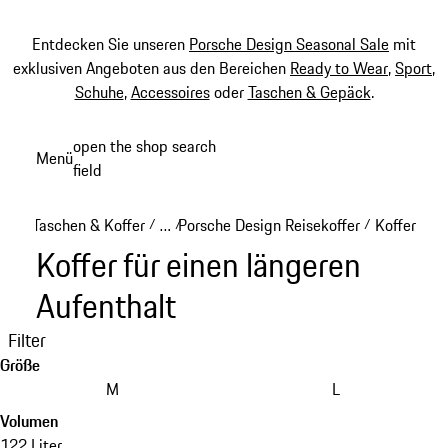
Entdecken Sie unseren
Porsche Design Seasonal Sale
mit
exklusiven Angeboten aus den Bereichen
Ready to Wear
,
Sport
,
Schuhe
,
Accessoires
oder
Taschen & Gepäck
.
Zum
open the shop search
Menü
Hauptinhalt
field
My sh
springen
Taschen & Koffer
…
Porsche Design Reisekoffer
Koffer für 
/
/
/
Reveal collapsed breadcrumb items
Koffer für einen längeren
Aufenthalt
Filter
Größe
M
L
Volumen
122 Liter