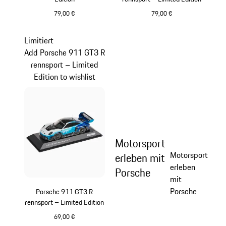
79,00 €
79,00 €
mehrfarbig
mehrfarbig
Limitiert
Add Porsche 911 GT3 R
rennsport – Limited
Edition to wishlist
Motorsport
Motorsport
erleben mit
erleben
Porsche
mit
Porsche
Porsche 911 GT3 R
rennsport – Limited Edition
69,00 €