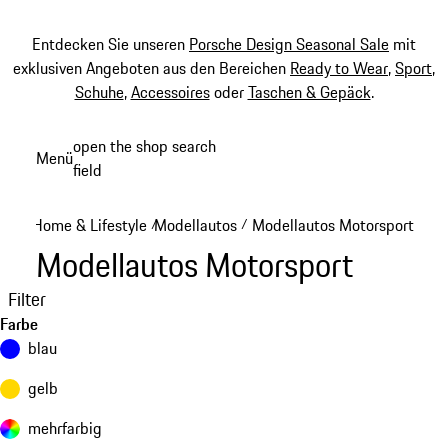
Entdecken Sie unseren
Porsche Design Seasonal Sale
mit
exklusiven Angeboten aus den Bereichen
Ready to Wear
,
Sport
,
Schuhe
,
Accessoires
oder
Taschen & Gepäck
.
Zum
open the shop search
Menü
Hauptinhalt
field
My sh
springen
Home & Lifestyle
Modellautos
Modellautos Motorsport
/
/
Modellautos Motorsport
Filter
Farbe
blau
gelb
mehrfarbig