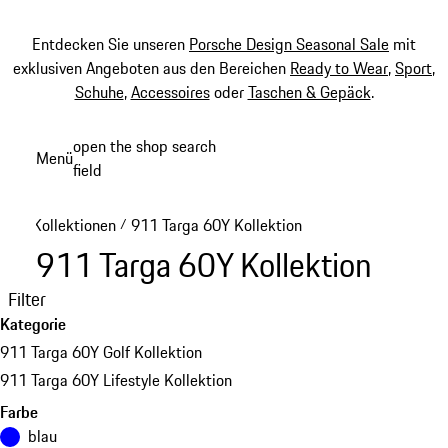
Entdecken Sie unseren
Porsche Design Seasonal Sale
mit
exklusiven Angeboten aus den Bereichen
Ready to Wear
,
Sport
,
Schuhe
,
Accessoires
oder
Taschen & Gepäck
.
Zum
open the shop search
Menü
Hauptinhalt
field
My sh
springen
Kollektionen
911 Targa 60Y Kollektion
/
911 Targa 60Y Kollektion
Filter
Kategorie
911 Targa 60Y Golf Kollektion
911 Targa 60Y Lifestyle Kollektion
Farbe
blau