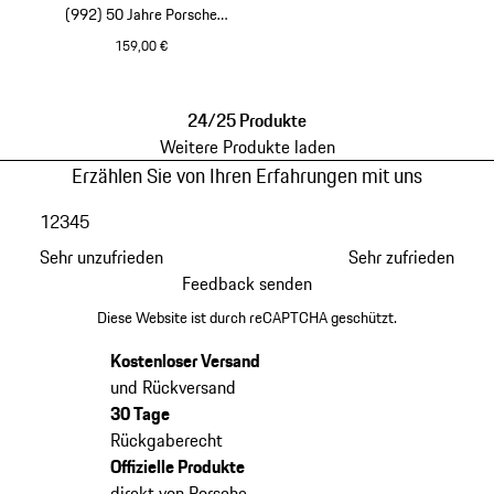
(992) 50 Jahre Porsche
Design Edition
159,00 €
schwarz
24/25 Produkte
Weitere Produkte laden
Erzählen Sie von Ihren Erfahrungen mit uns
1
2
3
4
5
Sehr unzufrieden
Sehr zufrieden
Feedback senden
Diese Website ist durch reCAPTCHA geschützt.
Kostenloser Versand
und Rückversand
30 Tage
Rückgaberecht
Offizielle Produkte
direkt von Porsche