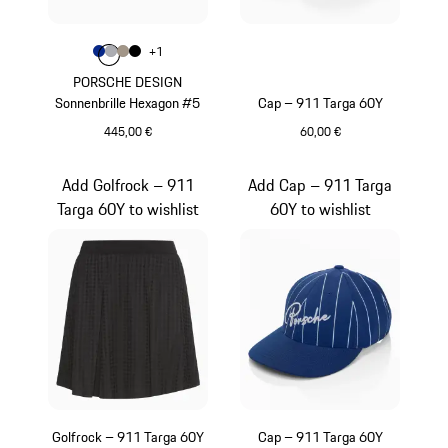
Farbe
+
1
Farbe
Farbe
Farbe
blau
Farbe
grau
palladiummetallic
schwarz
PORSCHE DESIGN
Sonnenbrille Hexagon #5
Cap – 911 Targa 60Y
445,00 €
60,00 €
blau
weiß
Add Golfrock – 911
Add Cap – 911 Targa
Targa 60Y to wishlist
60Y to wishlist
Golfrock – 911 Targa 60Y
Cap – 911 Targa 60Y