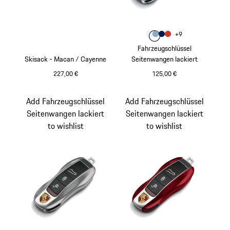
Farbe
+
9
Farbe
Farbe
Farbe
carraraweißmetallic
Farbe
shorebluemetallic
enzianblaumetall
lavaorange
Fahrzeugschlüssel
Skisack - Macan / Cayenne
Seitenwangen lackiert
227,00 €
125,00 €
carraraweißmetalli
Add Fahrzeugschlüssel
Add Fahrzeugschlüssel
Seitenwangen lackiert
Seitenwangen lackiert
to wishlist
to wishlist