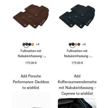
Farbe
Farbe
+
4
+
4
Farbe
Farbe
Farbe
trüffelbraun
Farbe
graphitblau
espresso
luxorbeige
Farbe
Farbe
Farbe
graphitblau
Farbe
espresso
luxorbeige
trüffelbraun
Fußmatten mit
Fußmatten mit
Nubukeinfassung -
Nubukeinfassung -
Cayenne
Cayenne
179,00 €
179,00 €
trüffelbraun
graphitblau
Add Porsche
Add
Performance-Dachbox
Kofferraumwendematte
to wishlist
mit Nubukeinfassung -
Cayenne to wishlist