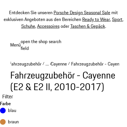
Entdecken Sie unseren
Porsche Design Seasonal Sale
mit
exklusiven Angeboten aus den Bereichen
Ready to Wear
,
Sport
,
Schuhe
,
Accessoires
oder
Taschen & Gepäck
.
Zum
open the shop search
Menü
Hauptinhalt
field
My sh
springen
Fahrzeugzubehör
…
Cayenne
Fahrzeugzubehör - Cayenne (
/
/
/
Reveal collapsed breadcrumb items
Fahrzeugzubehör - Cayenne
(E2 & E2 II, 2010-2017)
Filter
Farbe
blau
braun