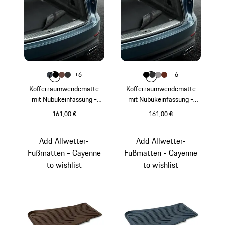
Farbe
Farbe
+
6
+
6
Farbe
Farbe
Farbe
graphitblau
Farbe
schwarz
trüffelbraun
achatgrau
Farbe
Farbe
Farbe
schwarz
Farbe
achatgrau
platingrau
umbra
Kofferraumwendematte
Kofferraumwendematte
mit Nubukeinfassung -
mit Nubukeinfassung -
Cayenne
Cayenne
161,00 €
161,00 €
graphitblau
schwarz
Add Allwetter-
Add Allwetter-
Fußmatten - Cayenne
Fußmatten - Cayenne
to wishlist
to wishlist