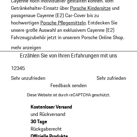
Cayenne noch individueller gestalten können. Vom
Getränkehalter-Einsatz über
Porsche Kindersitze
und
passgenaue Cayenne (E2) Car-Cover bis zu
hochwertigen
Porsche Pflegemitteln
. Entdecken Sie
unsere große Auswahl an exklusivem Cayenne (E2)
Fahrzeugzubehör jetzt in unserem Porsche Online Shop.
mehr anzeigen
Erzählen Sie von Ihren Erfahrungen mit uns
1
2
3
4
5
Sehr unzufrieden
Sehr zufrieden
Feedback senden
Diese Website ist durch reCAPTCHA geschützt.
Kostenloser Versand
und Rückversand
30 Tage
Rückgaberecht
Offizielle Produkte