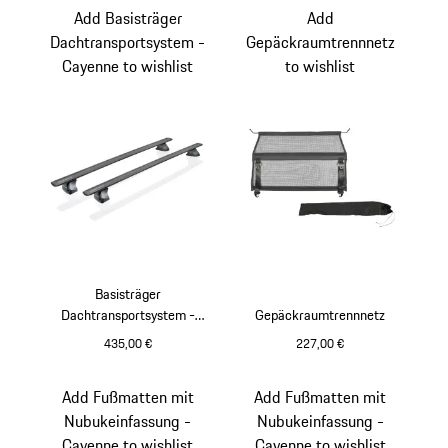
Add Basisträger
Add
Dachtransportsystem -
Gepäckraumtrennnetz
Cayenne to wishlist
to wishlist
Basisträger
Dachtransportsystem -
Gepäckraumtrennnetz
Cayenne
435,00 €
227,00 €
Add Fußmatten mit
Add Fußmatten mit
Nubukeinfassung -
Nubukeinfassung -
Cayenne to wishlist
Cayenne to wishlist