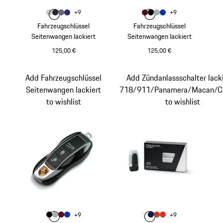
Farbe
Farbe
+
9
+
9
Farbe
Farbe
Farbe
GT-silbermetallic
Farbe
vulkangraumetallic
vanadiumgraumetallic
dunkelblau-metallic
Farbe
Farbe
Farbe
rubinrotmetallic
Farbe
tiefschwarzmetalli
klassiksilbermeta
saphirblaumeta
Fahrzeugschlüssel
Fahrzeugschlüssel
Seitenwangen lackiert
Seitenwangen lackiert
125,00 €
125,00 €
GT-silbermetallic
rubinrotmetallic
Add Fahrzeugschlüssel
Add Zündanlassschalter lacki
Seitenwangen lackiert
718/911/Panamera/Macan/C
to wishlist
to wishlist
Farbe
Farbe
+
9
+
9
Farbe
Farbe
Farbe
tiefschwarzmetallic
Farbe
klassiksilbermetallic
rubinrotmetallic
saphirblaumetallic
Farbe
Farbe
Farbe
carraraweißmetallic
Farbe
enzianblaumetallic
papayametallic
lavaorange