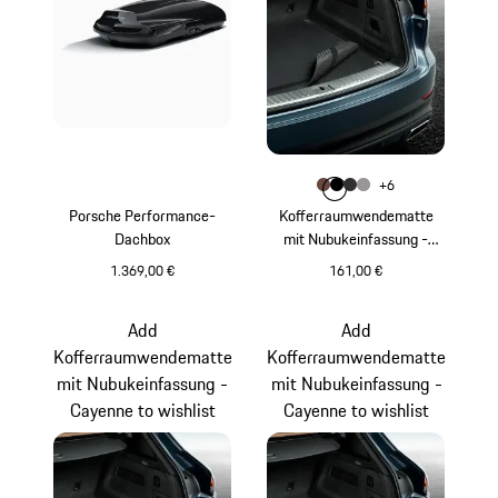
Farbe
+
6
Farbe
Farbe
Farbe
trüffelbraun
Farbe
schwarz
achatgrau
platingrau
Porsche Performance-
Kofferraumwendematte
Dachbox
mit Nubukeinfassung -
Cayenne
1.369,00 €
161,00 €
schwarz (hochglanz)
trüffelbraun
Add
Add
Kofferraumwendematte
Kofferraumwendematte
mit Nubukeinfassung -
mit Nubukeinfassung -
Cayenne to wishlist
Cayenne to wishlist