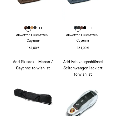
Farbe
Farbe
+
1
+
1
Farbe
Farbe
Farbe
trüffelbraun
Farbe
schwarz
luxorbeige
achatgrau
Farbe
Farbe
Farbe
graphitblau
Farbe
achatgrau
trüffelbraun
schwarz
Allwetter-Fußmatten -
Allwetter-Fußmatten -
Cayenne
Cayenne
161,00 €
161,00 €
trüffelbraun
graphitblau
Add Skisack - Macan /
Add Fahrzeugschlüssel
Cayenne to wishlist
Seitenwangen lackiert
to wishlist