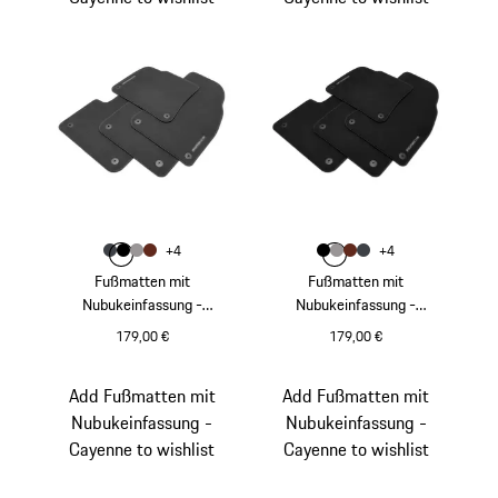
Farbe
Farbe
+
4
+
4
Farbe
Farbe
Farbe
schiefergrau
Farbe
schwarz
platingrau
umbra
Farbe
Farbe
Farbe
schwarz
Farbe
platingrau
umbra
schiefergrau
Fußmatten mit
Fußmatten mit
Nubukeinfassung -
Nubukeinfassung -
Cayenne
Cayenne
179,00 €
179,00 €
schiefergrau
schwarz
Add Fußmatten mit
Add Fußmatten mit
Nubukeinfassung -
Nubukeinfassung -
Cayenne to wishlist
Cayenne to wishlist