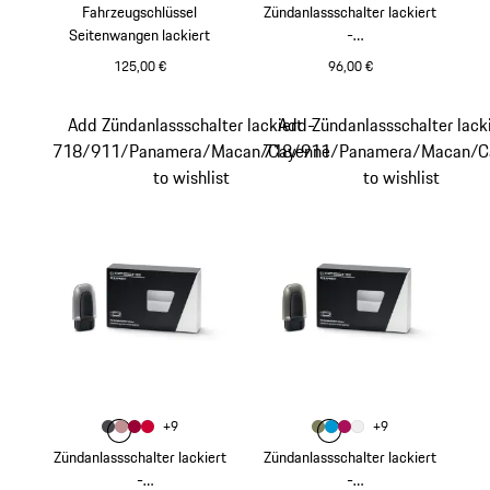
Fahrzeugschlüssel
Zündanlassschalter lackiert
Seitenwangen lackiert
-
718/911/Panamera/Maca
125,00 €
96,00 €
n/Cayenne
tiefschwarzmetallic
carraraweißmetalli
Add Zündanlassschalter lackiert -
Add Zündanlassschalter lacki
718/911/Panamera/Macan/Cayenne
718/911/Panamera/Macan/C
to wishlist
to wishlist
Farbe
Farbe
+
9
+
9
Farbe
Farbe
Farbe
meteorgraumetallic
Farbe
frozenberrymetallic
karminrot
indischrot
Farbe
Farbe
Farbe
aventuringrünmetalli
Farbe
miamiblau
Sternrubin Neo
weiß
Zündanlassschalter lackiert
Zündanlassschalter lackiert
-
-