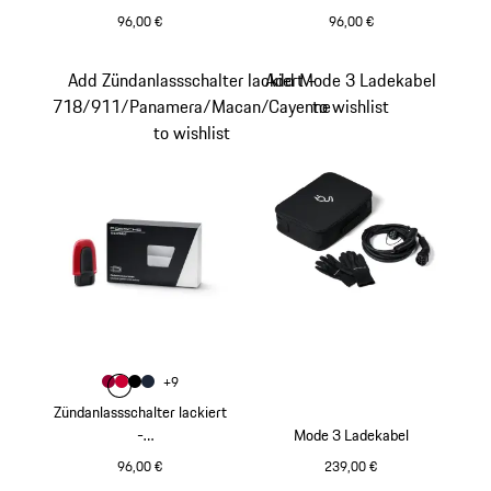
718/911/Panamera/Maca
718/911/Panamera/Maca
96,00 €
96,00 €
n/Cayenne
n/Cayenne
meteorgraumetallic
aventuringrünmetal
Add Zündanlassschalter lackiert -
Add Mode 3 Ladekabel
718/911/Panamera/Macan/Cayenne
to wishlist
to wishlist
Farbe
+
9
Farbe
Farbe
Farbe
karminrot
Farbe
indischrot
schwarz
nachtblaumetallic
Zündanlassschalter lackiert
-
Mode 3 Ladekabel
718/911/Panamera/Maca
96,00 €
239,00 €
n/Cayenne
karminrot