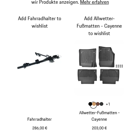
wir Produkte anzeigen.
Mehr erfahren
Add Fahrradhalter to
Add Allwetter-
wishlist
Fußmatten - Cayenne
to wishlist
Farbe
+
1
Farbe
Farbe
Farbe
schwarz
Farbe
luxorbeige
trüffelbraun
achatgrau
Allwetter-Fußmatten -
Fahrradhalter
Cayenne
286,00 €
203,00 €
schwarz