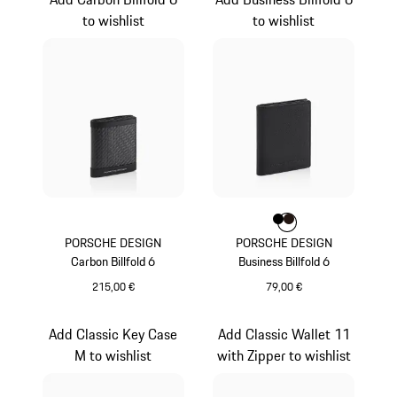
to wishlist
to wishlist
Farbe
Farbe
Farbe
schwarz
dunkelbraun
PORSCHE DESIGN
PORSCHE DESIGN
Carbon Billfold 6
Business Billfold 6
215,00 €
79,00 €
schwarz
schwarz
Add Classic Key Case
Add Classic Wallet 11
M to wishlist
with Zipper to wishlist