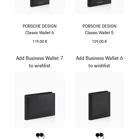
PORSCHE DESIGN
PORSCHE DESIGN
Classic Wallet 6
Classic Wallet 5
119,00 €
129,00 €
schwarz
schwarz
Add Business Wallet 7
Add Business Wallet 6
to wishlist
to wishlist
Farbe
Farbe
Farbe
schwarz
dunkelbraun
Farbe
Farbe
Farbe
schwarz
dunkelbraun