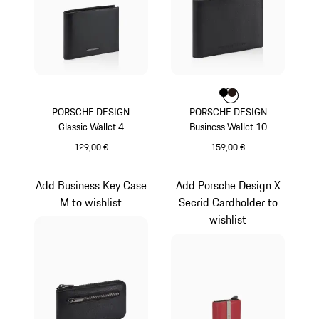
Farbe
Farbe
Farbe
schwarz
dunkelbraun
PORSCHE DESIGN
PORSCHE DESIGN
Classic Wallet 4
Business Wallet 10
129,00 €
159,00 €
schwarz
schwarz
Add Business Key Case
Add Porsche Design X
M to wishlist
Secrid Cardholder to
wishlist