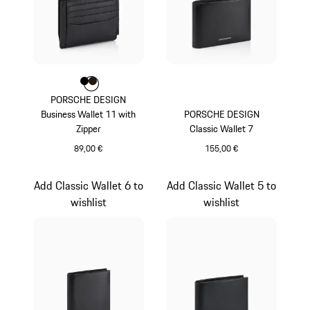
Farbe
Farbe
Farbe
schwarz
dunkelbraun
PORSCHE DESIGN
Business Wallet 11 with
PORSCHE DESIGN
Zipper
Classic Wallet 7
89,00 €
155,00 €
schwarz
schwarz
Add Classic Wallet 6 to
Add Classic Wallet 5 to
wishlist
wishlist