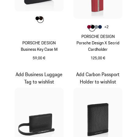
Farbe
Farbe
Farbe
schwarz
dunkelbraun
Farbe
+
2
Farbe
Farbe
Farbe
karminrot
Farbe
schwarz
anthrazit
dunkelblau
PORSCHE DESIGN
PORSCHE DESIGN
Porsche Design X Secrid
Business Key Case M
Cardholder
59,00 €
125,00 €
schwarz
karminrot
Add Business Luggage
Add Carbon Passport
Tag to wishlist
Holder to wishlist