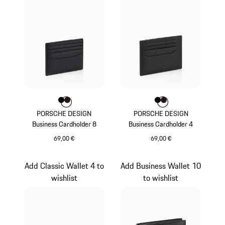
Farbe
Farbe
Farbe
schwarz
dunkelbraun
Farbe
Farbe
Farbe
schwarz
dunkelbraun
PORSCHE DESIGN
PORSCHE DESIGN
Business Cardholder 8
Business Cardholder 4
69,00 €
69,00 €
schwarz
schwarz
Add Classic Wallet 4 to
Add Business Wallet 10
wishlist
to wishlist