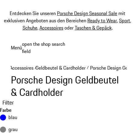
Entdecken Sie unseren
Porsche Design Seasonal Sale
mit
exklusiven Angeboten aus den Bereichen
Ready to Wear
,
Sport
,
Schuhe
,
Accessoires
oder
Taschen & Gepäck
.
Zum
open the shop search
Menü
Hauptinhalt
field
My sh
springen
Accessoires
Geldbeutel & Cardholder
Porsche Design Geldb
/
/
Porsche Design Geldbeutel
& Cardholder
Filter
Farbe
blau
grau