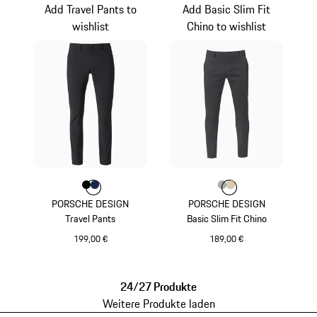
Add Travel Pants to
Add Basic Slim Fit
wishlist
Chino to wishlist
Farbe
Farbe
Farbe
jetschwarz
dunkelblau
Farbe
Farbe
Farbe
grau
beige
PORSCHE DESIGN
PORSCHE DESIGN
Travel Pants
Basic Slim Fit Chino
199,00 €
189,00 €
jetschwarz
grau
24/27 Produkte
Weitere Produkte laden