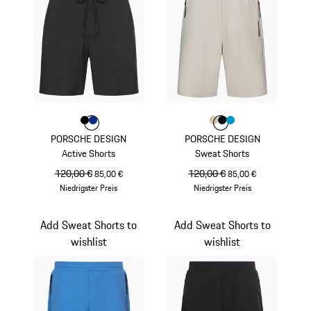
Farbe
Farbe
Farbe
schwarz
blau
Farbe
Farbe
Farbe
Farbe
beige
schwarz
miamiblau
PORSCHE DESIGN
PORSCHE DESIGN
Active Shorts
Sweat Shorts
ursprünglicher Preis
120,00 €
Verkaufspreis
ursprünglicher Preis
120,00 €
Verkaufspreis
85,00 €
85,00 €
Niedrigster Preis
Niedrigster Preis
schwarz
beige
Add Sweat Shorts to
Add Sweat Shorts to
wishlist
wishlist