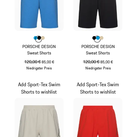
Farbe
Farbe
Farbe
Farbe
miamiblau
schwarz
beige
Farbe
Farbe
Farbe
Farbe
schwarz
miamiblau
beige
PORSCHE DESIGN
PORSCHE DESIGN
Sweat Shorts
Sweat Shorts
ursprünglicher Preis
120,00 €
Verkaufspreis
ursprünglicher Preis
120,00 €
Verkaufspreis
85,00 €
85,00 €
Niedrigster Preis
Niedrigster Preis
miamiblau
schwarz
Add Sport-Tex Swim
Add Sport-Tex Swim
Shorts to wishlist
Shorts to wishlist