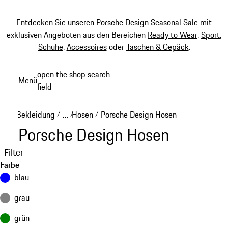
Entdecken Sie unseren
Porsche Design Seasonal Sale
mit
exklusiven Angeboten aus den Bereichen
Ready to Wear
,
Sport
,
Schuhe
,
Accessoires
oder
Taschen & Gepäck
.
Zum
open the shop search
Menü
Hauptinhalt
field
My sh
springen
Bekleidung
…
Hosen
Porsche Design Hosen
/
/
/
Reveal collapsed breadcrumb items
Porsche Design Hosen
Filter
Farbe
blau
grau
grün