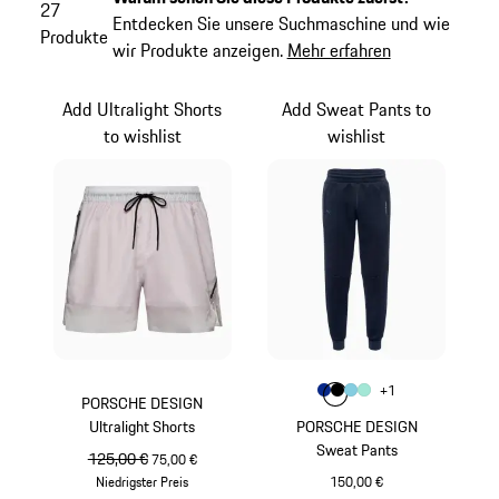
27
Entdecken Sie unsere Suchmaschine und wie
Produkte
wir Produkte anzeigen.
Mehr erfahren
Add Ultralight Shorts
Add Sweat Pants to
to wishlist
wishlist
Farbe
+
1
Farbe
Farbe
Farbe
blau
Farbe
schwarz
hellblau
mintgrün
PORSCHE DESIGN
Ultralight Shorts
PORSCHE DESIGN
Sweat Pants
ursprünglicher Preis
125,00 €
Verkaufspreis
75,00 €
Niedrigster Preis
150,00 €