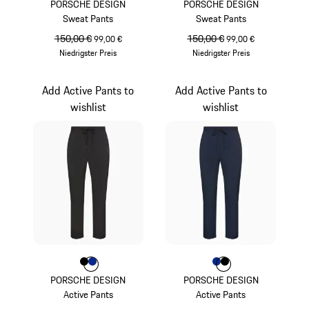
PORSCHE DESIGN
PORSCHE DESIGN
Sweat Pants
Sweat Pants
ursprünglicher Preis
150,00 €
Verkaufspreis
ursprünglicher Preis
150,00 €
Verkaufspreis
99,00 €
99,00 €
Niedrigster Preis
Niedrigster Preis
miamiblau
schwarz
Add Active Pants to
Add Active Pants to
wishlist
wishlist
Farbe
Farbe
Farbe
schwarz
blau
Farbe
Farbe
Farbe
blau
schwarz
PORSCHE DESIGN
PORSCHE DESIGN
Active Pants
Active Pants