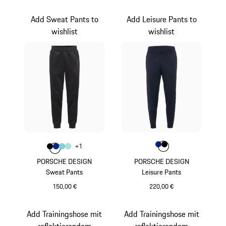
weiß
blau
Add Sweat Pants to
Add Leisure Pants to
wishlist
wishlist
Farbe
Farbe
Farbe
Farbe
blau
schwarz
+
1
Farbe
Farbe
Farbe
schwarz
Farbe
blau
hellblau
mintgrün
PORSCHE DESIGN
PORSCHE DESIGN
Sweat Pants
Leisure Pants
150,00 €
220,00 €
schwarz
blau
Add Trainingshose mit
Add Trainingshose mit
reflektierendem
reflektierendem