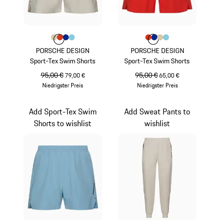
Farbe
Farbe
Farbe
Farbe
beige
Farbe
lavaorange
blau
hellblau
Farbe
Farbe
Farbe
Farbe
lavaorange
Farbe
blau
beige
hellblau
PORSCHE DESIGN
PORSCHE DESIGN
Sport-Tex Swim Shorts
Sport-Tex Swim Shorts
ursprünglicher Preis
95,00 €
Verkaufspreis
ursprünglicher Preis
95,00 €
Verkaufspreis
79,00 €
65,00 €
Niedrigster Preis
Niedrigster Preis
beige
lavaorange
Add Sport-Tex Swim
Add Sweat Pants to
Shorts to wishlist
wishlist