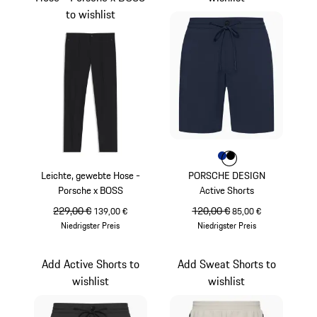
to wishlist
Farbe
Farbe
Farbe
blau
schwarz
Leichte, gewebte Hose -
PORSCHE DESIGN
Porsche x BOSS
Active Shorts
ursprünglicher Preis
229,00 €
Verkaufspreis
ursprünglicher Preis
120,00 €
Verkaufspreis
139,00 €
85,00 €
Niedrigster Preis
Niedrigster Preis
schwarz
blau
Add Active Shorts to
Add Sweat Shorts to
wishlist
wishlist