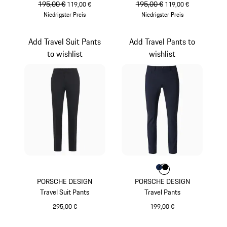
ursprünglicher Preis
195,00 €
Verkaufspreis
ursprünglicher Preis
195,00 €
Verkaufspreis
119,00 €
119,00 €
Niedrigster Preis
Niedrigster Preis
schwarz
blau
Add Travel Suit Pants
Add Travel Pants to
to wishlist
wishlist
Farbe
Farbe
Farbe
dunkelblau
jetschwarz
PORSCHE DESIGN
PORSCHE DESIGN
Travel Suit Pants
Travel Pants
295,00 €
199,00 €
schwarz
dunkelblau