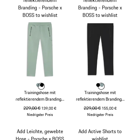
Branding - Porsche x
Branding - Porsche x
BOSS to wishlist
BOSS to wishlist
Farbe
Farbe
Farbe
shadegreen
schwarz
Farbe
Farbe
Farbe
schwarz
shadegreen
Trainingshose mit
Trainingshose mit
reflektierendem Branding -
reflektierendem Branding -
Porsche x BOSS
Porsche x BOSS
ursprünglicher Preis
229,00 €
Verkaufspreis
ursprünglicher Preis
229,00 €
Verkaufspreis
139,00 €
155,00 €
Niedrigster Preis
Niedrigster Preis
shadegreen
schwarz
Add Leichte, gewebte
Add Active Shorts to
Hose - Porsche x BOSS
wishlist