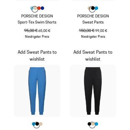
Farbe
Farbe
Farbe
Farbe
hellblau
Farbe
beige
lavaorange
blau
Farbe
Farbe
Farbe
Farbe
beige
schwarz
miamiblau
PORSCHE DESIGN
PORSCHE DESIGN
Sport-Tex Swim Shorts
Sweat Pants
ursprünglicher Preis
95,00 €
Verkaufspreis
ursprünglicher Preis
150,00 €
Verkaufspreis
65,00 €
99,00 €
Niedrigster Preis
Niedrigster Preis
hellblau
beige
Add Sweat Pants to
Add Sweat Pants to
wishlist
wishlist
Farbe
Farbe
Farbe
Farbe
miamiblau
schwarz
beige
Farbe
Farbe
Farbe
Farbe
schwarz
beige
miamiblau