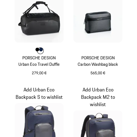
Farbe
Farbe
Farbe
schwarz
dunkelblau
PORSCHE DESIGN
PORSCHE DESIGN
Urban Eco Travel Duffle
Carbon Washbag black
279,00 €
565,00 €
schwarz
schwarz
Add Urban Eco
Add Urban Eco
Backpack S to wishlist
Backpack M2 to
wishlist