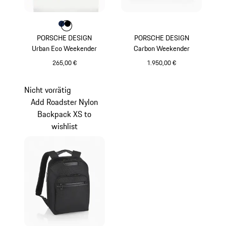
Farbe
Farbe
Farbe
dunkelblau
schwarz
PORSCHE DESIGN
PORSCHE DESIGN
Urban Eco Weekender
Carbon Weekender
265,00 €
1.950,00 €
dunkelblau
schwarz
Nicht vorrätig
Add Roadster Nylon
Backpack XS to
wishlist