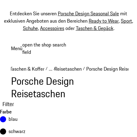
Entdecken Sie unseren
Porsche Design Seasonal Sale
mit
exklusiven Angeboten aus den Bereichen
Ready to Wear
,
Sport
,
Schuhe
,
Accessoires
oder
Taschen & Gepäck
.
Zum
open the shop search
Menü
Hauptinhalt
field
My sh
springen
Taschen & Koffer
…
Reisetaschen
Porsche Design Reiseta
/
/
/
Reveal collapsed breadcrumb items
Porsche Design
Reisetaschen
Filter
Farbe
blau
schwarz