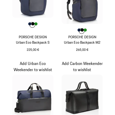
Farbe
Farbe
Farbe
Farbe
dunkelblau
schwarz
grün
Farbe
Farbe
Farbe
Farbe
dunkelblau
schwarz
grün
PORSCHE DESIGN
PORSCHE DESIGN
Urban Eco Backpack S
Urban Eco Backpack M2
225,00 €
265,00 €
dunkelblau
dunkelblau
Add Urban Eco
Add Carbon Weekender
Weekender to wishlist
to wishlist