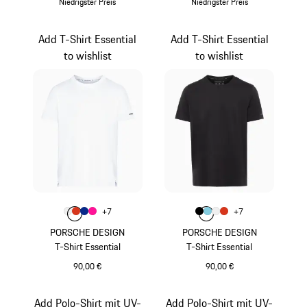
Niedrigster Preis
Niedrigster Preis
lavaorange
hellblau
Add T-Shirt Essential
Add T-Shirt Essential
to wishlist
to wishlist
Farbe
Farbe
+
7
+
7
Farbe
Farbe
Farbe
weiß
Farbe
lavaorange
blau
pink
Farbe
Farbe
Farbe
schwarz
Farbe
hellblau
weiß
lavaorange
PORSCHE DESIGN
PORSCHE DESIGN
T-Shirt Essential
T-Shirt Essential
90,00 €
90,00 €
weiß
schwarz
Add Polo-Shirt mit UV-
Add Polo-Shirt mit UV-