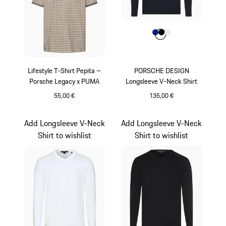
Farbe
Farbe
Farbe
Farbe
blau
schwarz
weiß
Lifestyle T-Shirt Pepita –
PORSCHE DESIGN
Porsche Legacy x PUMA
Longsleeve V-Neck Shirt
55,00 €
135,00 €
steingrau
blau
Add Longsleeve V-Neck
Add Longsleeve V-Neck
Shirt to wishlist
Shirt to wishlist