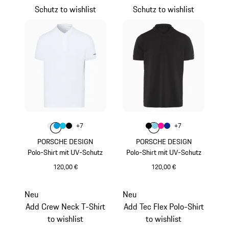
Schutz to wishlist
Schutz to wishlist
Farbe
Farbe
+
7
+
7
Farbe
Farbe
Farbe
weiß
Farbe
miamiblau
türkis
schwarz
Farbe
Farbe
Farbe
schwarz
Farbe
hellblau
pink
blau
PORSCHE DESIGN
PORSCHE DESIGN
Polo-Shirt mit UV-Schutz
Polo-Shirt mit UV-Schutz
120,00 €
120,00 €
weiß
schwarz
Neu
Neu
Add Crew Neck T-Shirt
Add Tec Flex Polo-Shirt
to wishlist
to wishlist