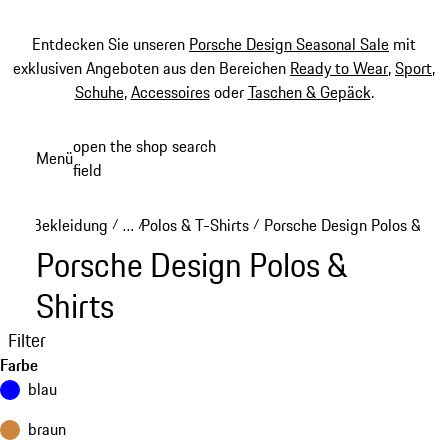
Entdecken Sie unseren
Porsche Design Seasonal Sale
mit
exklusiven Angeboten aus den Bereichen
Ready to Wear
,
Sport
,
Schuhe
,
Accessoires
oder
Taschen & Gepäck
.
Zum
open the shop search
Menü
Hauptinhalt
field
My sh
springen
Bekleidung
…
Polos & T-Shirts
Porsche Design Polos & Shi
/
/
/
Reveal collapsed breadcrumb items
Porsche Design Polos &
Shirts
Filter
Farbe
blau
braun