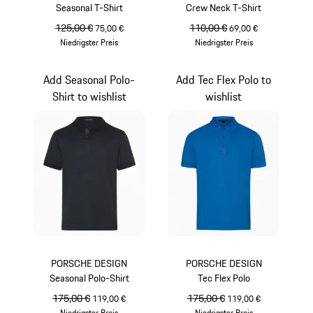
Seasonal T-Shirt
Crew Neck T-Shirt
ursprünglicher Preis
125,00 €
Verkaufspreis
ursprünglicher Preis
110,00 €
Verkaufspreis
75,00 €
69,00 €
Niedrigster Preis
Niedrigster Preis
jetschwarz
miamiblau
Add Seasonal Polo-
Add Tec Flex Polo to
Shirt to wishlist
wishlist
PORSCHE DESIGN
PORSCHE DESIGN
Seasonal Polo-Shirt
Tec Flex Polo
ursprünglicher Preis
175,00 €
Verkaufspreis
ursprünglicher Preis
175,00 €
Verkaufspreis
119,00 €
119,00 €
Niedrigster Preis
Niedrigster Preis