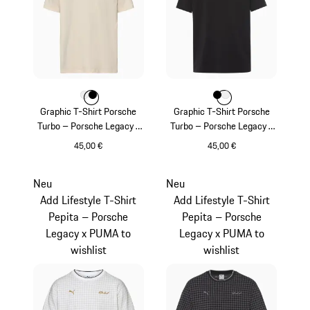
Farbe
Farbe
Farbe
weiß
schwarz
Farbe
Farbe
Farbe
schwarz
weiß
Graphic T-Shirt Porsche
Graphic T-Shirt Porsche
Turbo – Porsche Legacy x
Turbo – Porsche Legacy x
PUMA
PUMA
45,00 €
45,00 €
weiß
schwarz
Neu
Neu
Add Lifestyle T-Shirt
Add Lifestyle T-Shirt
Pepita – Porsche
Pepita – Porsche
Legacy x PUMA to
Legacy x PUMA to
wishlist
wishlist