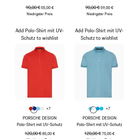
ursprünglicher Preis
90,00 €
Verkaufspreis
ursprünglicher Preis
90,00 €
Verkaufspreis
55,00 €
59,00 €
Niedrigster Preis
Niedrigster Preis
lavaorange
hellblau
Add Polo-Shirt mit UV-
Add Polo-Shirt mit UV-
Schutz to wishlist
Schutz to wishlist
Farbe
Farbe
+
7
+
7
Farbe
Farbe
Farbe
lavaorange
Farbe
blau
hellblau
weiß
Farbe
Farbe
Farbe
hellblau
Farbe
weiß
miamiblau
türkis
PORSCHE DESIGN
PORSCHE DESIGN
Polo-Shirt mit UV-Schutz
Polo-Shirt mit UV-Schutz
ursprünglicher Preis
120,00 €
Verkaufspreis
ursprünglicher Preis
120,00 €
Verkaufspreis
85,00 €
75,00 €