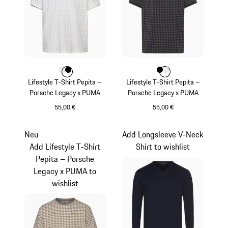
Farbe
Farbe
Farbe
weiß
schwarz
Farbe
Farbe
Farbe
schwarz
weiß
Lifestyle T-Shirt Pepita –
Lifestyle T-Shirt Pepita –
Porsche Legacy x PUMA
Porsche Legacy x PUMA
55,00 €
55,00 €
weiß
schwarz
Neu
Add Longsleeve V-Neck
Add Lifestyle T-Shirt
Shirt to wishlist
Pepita – Porsche
Legacy x PUMA to
wishlist