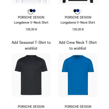
Farbe
Farbe
Farbe
Farbe
weiß
schwarz
blau
Farbe
Farbe
Farbe
Farbe
schwarz
blau
weiß
PORSCHE DESIGN
PORSCHE DESIGN
Longsleeve V-Neck Shirt
Longsleeve V-Neck Shirt
135,00 €
135,00 €
weiß
schwarz
Add Seasonal T-Shirt to
Add Crew Neck T-Shirt
wishlist
to wishlist
PORSCHE DESIGN
PORSCHE DESIGN