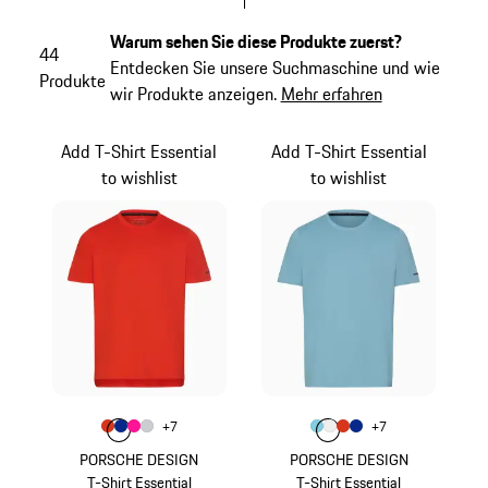
Warum sehen Sie diese Produkte zuerst?
44
Entdecken Sie unsere Suchmaschine und wie
Produkte
wir Produkte anzeigen.
Mehr erfahren
Add T-Shirt Essential
Add T-Shirt Essential
to wishlist
to wishlist
Farbe
Farbe
+
7
+
7
Farbe
Farbe
Farbe
lavaorange
Farbe
blau
pink
hellgrau
Farbe
Farbe
Farbe
hellblau
Farbe
weiß
lavaorange
blau
PORSCHE DESIGN
PORSCHE DESIGN
T-Shirt Essential
T-Shirt Essential