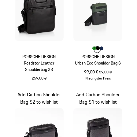
Farbe
Farbe
Farbe
Farbe
grün
schwarz
dunkelblau
PORSCHE DESIGN
PORSCHE DESIGN
Roadster Leather
Urban Eco Shoulder Bag S
Shoulderbag XS
ursprünglicher Preis
99,00 €
Verkaufspreis
59,00 €
259,00 €
Niedrigster Preis
schwarz
grün
Add Carbon Shoulder
Add Carbon Shoulder
Bag S2 to wishlist
Bag S1 to wishlist