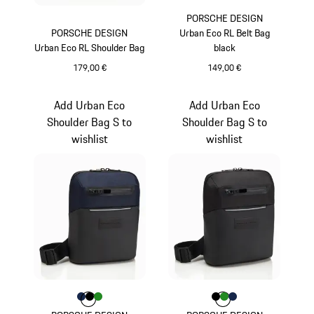
PORSCHE DESIGN
PORSCHE DESIGN
Urban Eco RL Belt Bag
Urban Eco RL Shoulder Bag
black
179,00 €
149,00 €
schwarz
schwarz
Add Urban Eco
Add Urban Eco
Shoulder Bag S to
Shoulder Bag S to
wishlist
wishlist
Farbe
Farbe
Farbe
Farbe
dunkelblau
schwarz
grün
Farbe
Farbe
Farbe
Farbe
schwarz
grün
dunkelblau