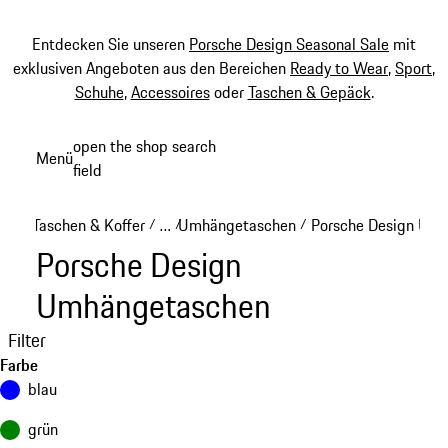
Entdecken Sie unseren
Porsche Design Seasonal Sale
mit
exklusiven Angeboten aus den Bereichen
Ready to Wear
,
Sport
,
Schuhe
,
Accessoires
oder
Taschen & Gepäck
.
Zum
open the shop search
Menü
Hauptinhalt
field
My sh
springen
Taschen & Koffer
…
Umhängetaschen
Porsche Design Um
/
/
/
Reveal collapsed breadcrumb items
Porsche Design
Umhängetaschen
Filter
Farbe
blau
grün