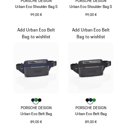
PORSCHE DESIGN
PORSCHE DESIGN
Urban Eco Shoulder Bag S
Urban Eco Shoulder Bag S
99,00 €
99,00 €
dunkelblau
schwarz
Add Urban Eco Belt
Add Urban Eco Belt
Bag to wishlist
Bag to wishlist
Farbe
Farbe
Farbe
Farbe
dunkelblau
grün
schwarz
Farbe
Farbe
Farbe
Farbe
schwarz
dunkelblau
grün
PORSCHE DESIGN
PORSCHE DESIGN
Urban Eco Belt Bag
Urban Eco Belt Bag
89,00 €
89,00 €