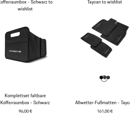
offerraumbox - Schwarz to
Taycan to wishlist
wishlist
Farbe
Farbe
Farbe
Farbe
schwarz
schiefer
bromb
Komplettset faltbare
Kofferraumbox - Schwarz
Allwetter-Fußmatten - Tayc
96,00 €
161,00 €
schwarz
schwarz