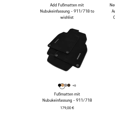
Add Fußmatten mit
Ne
Nubukeinfassung - 911/718 to
A
wishlist
Farbe
+
6
Farbe
Farbe
Farbe
schwarz
Farbe
luxorbeige
platingrau
sattelbraun
Fußmatten mit
Nubukeinfassung - 911/718
179,00 €
schwarz