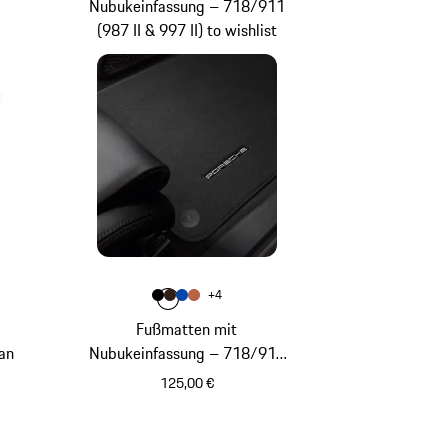
Nubukeinfassung – 718/911
(987 II & 997 II) to wishlist
grau
eer
Farbe
+
4
Farbe
Farbe
Farbe
schwarz
Farbe
cocoa
seeblau
terrakotta
Fußmatten mit
an
Nubukeinfassung – 718/911
(987 II & 997 II)
125,00 €
schwarz