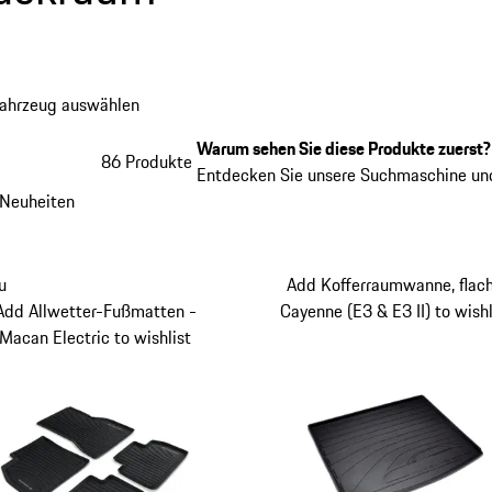
Fahrzeug auswählen
Warum sehen Sie diese Produkte zuerst?
86 Produkte
Entdecken Sie unsere Suchmaschine und
Neuheiten
u
Add Kofferraumwanne, flach
Add Allwetter-Fußmatten -
Cayenne (E3 & E3 II) to wishl
Macan Electric to wishlist