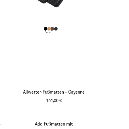
Farbe
+
1
Farbe
Farbe
Farbe
schwarz
Farbe
luxorbeige
trüffelbraun
achatgrau
Allwetter-Fußmatten - Cayenne
161,00 €
schwarz
-
Add Fußmatten mit