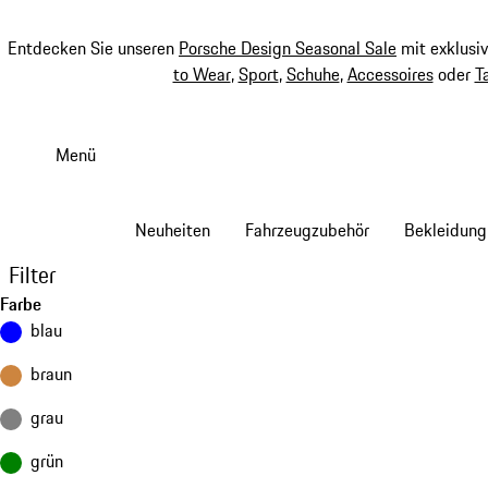
Entdecken Sie unseren
Porsche Design Seasonal Sale
mit exklusi
to Wear
,
Sport
,
Schuhe
,
Accessoires
oder
T
Zum
Hauptinhalt
Menü
springen
Neuheiten
Fahrzeugzubehör
Bekleidung
Filter
Farbe
blau
braun
grau
grün