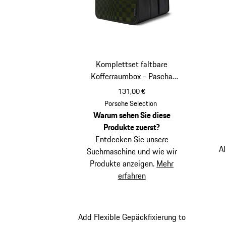
Komplettset faltbare
Kofferraumbox - Pascha
Schwarz/Olive Neo
131,00 €
schwarz
olive neo
Porsche Selection
Warum sehen Sie diese
Produkte zuerst?
Entdecken Sie unsere
A
Suchmaschine und wie wir
Produkte anzeigen.
Mehr
erfahren
Add Flexible Gepäckfixierung to