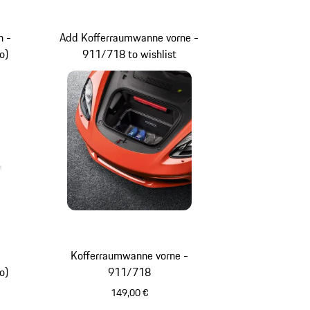
n -
Add Kofferraumwanne vorne -
o)
911/718 to wishlist
-
Kofferraumwanne vorne -
o)
911/718
149,00 €