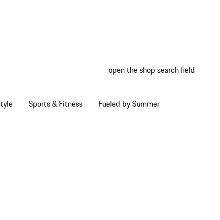
open the shop search field
My wish
My shop
tyle
Sports & Fitness
Fueled by Summer