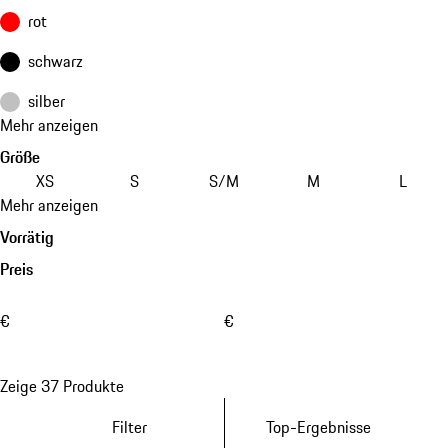
rot
schwarz
silber
Mehr anzeigen
Größe
XS
S
S/M
M
L
Mehr anzeigen
Vorrätig
Preis
€
€
Zeige 37 Produkte
Filter
Top-Ergebnisse