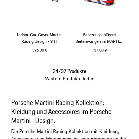
Indoor-Car-Cover Martini
Fahrzeugschlüssel
Racing Design - 911
Seitenwangen im MARTINI
RACING® Design
596,00 €
137,00 €
24/37 Produkte
Weitere Produkte laden
Porsche Martini Racing Kollektion:
Kleidung und Accessoires im Porsche
Martini- Design.
Die Porsche Martini Racing Kollektion mit Kleidung,
Accessoires und Merchandise ist eine Hommage an die