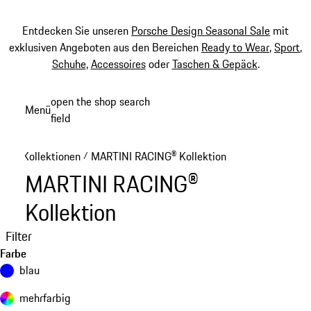
Entdecken Sie unseren
Porsche Design Seasonal Sale
mit
exklusiven Angeboten aus den Bereichen
Ready to Wear
,
Sport
,
Schuhe
,
Accessoires
oder
Taschen & Gepäck
.
Zum
open the shop search
Menü
Hauptinhalt
field
My sh
springen
Kollektionen
MARTINI RACING® Kollektion
/
MARTINI RACING®
Kollektion
Filter
Farbe
blau
mehrfarbig