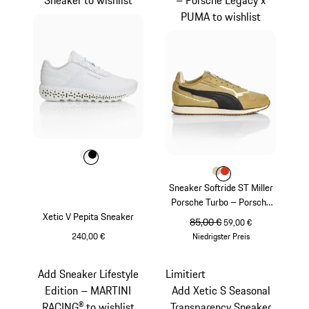
PUMA to wishlist
Farbe
Farbe
Farbe
weiß
schwarz
Farbe
Farbe
Farbe
beige
lavaorange
Sneaker Softride ST Miller
Porsche Turbo – Porsche
Xetic V Pepita Sneaker
Legacy x PUMA
ursprünglicher Preis
85,00 €
Verkaufspreis
59,00 €
240,00 €
Niedrigster Preis
weiß
beige
Add Sneaker Lifestyle
Limitiert
Edition – MARTINI
Add Xetic S Seasonal
RACING® to wishlist
Transparency Sneaker