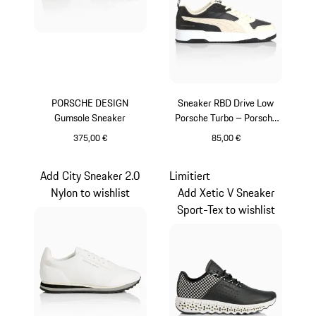
PORSCHE DESIGN
Sneaker RBD Drive Low
Gumsole Sneaker
Porsche Turbo – Porsche
Legacy x PUMA
375,00 €
85,00 €
weiß
dunkelgrau
Add City Sneaker 2.0
Limitiert
Nylon to wishlist
Add Xetic V Sneaker
Sport-Tex to wishlist