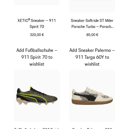
XETIC® Sneaker – 911
Sneaker Softride ST Miler
Spirit 70
Porsche Turbo – Porsche
Legacy x PUMA
320,00 €
85,00 €
schwarz
weiß
Add Fußballschuhe –
Add Sneaker Palermo –
911 Spirit 70 to
911 Targa 60Y to
wishlist
wishlist