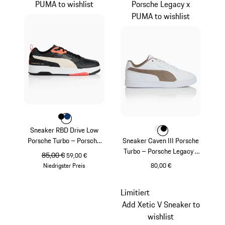
PUMA to wishlist
Porsche Legacy x
PUMA to wishlist
Farbe
Farbe
Farbe
schwarz
blue depth
Sneaker RBD Drive Low
Farbe
Farbe
Farbe
weiß
schwarz
Porsche Turbo – Porsche
Sneaker Caven III Porsche
Legacy x PUMA
Turbo – Porsche Legacy x
ursprünglicher Preis
85,00 €
Verkaufspreis
59,00 €
PUMA
Niedrigster Preis
80,00 €
schwarz
weiß
Limitiert
Add Xetic V Sneaker to
wishlist