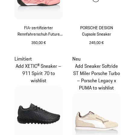
FIA-zertifizierter
PORSCHE DESIGN
Rennfahrerschuh Future
Cupsole Sneaker
Cat Pro „Sau“ - Porsche
350,00 €
245,00 €
Legacy x Puma
rosa
schwarz
Limitiert
Neu
Add XETIC® Sneaker –
Add Sneaker Softride
911 Spirit 70 to
ST Miler Porsche Turbo
wishlist
– Porsche Legacy x
PUMA to wishlist