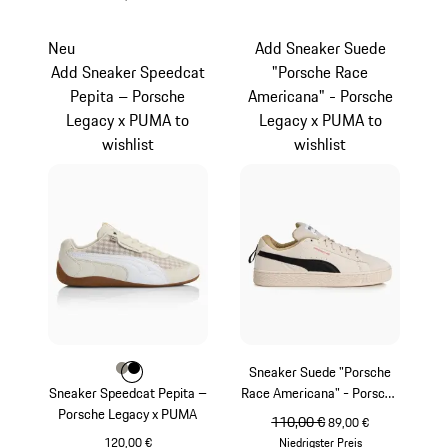
dunkelblau
Neu
Add Sneaker Suede
Add Sneaker Speedcat
"Porsche Race
Pepita – Porsche
Americana" - Porsche
Legacy x PUMA to
Legacy x PUMA to
wishlist
wishlist
Farbe
Farbe
Farbe
steingrau
schwarz
Sneaker Suede "Porsche
Sneaker Speedcat Pepita –
Race Americana" - Porsche
Porsche Legacy x PUMA
Legacy x PUMA
ursprünglicher Preis
110,00 €
Verkaufspreis
89,00 €
120,00 €
Niedrigster Preis