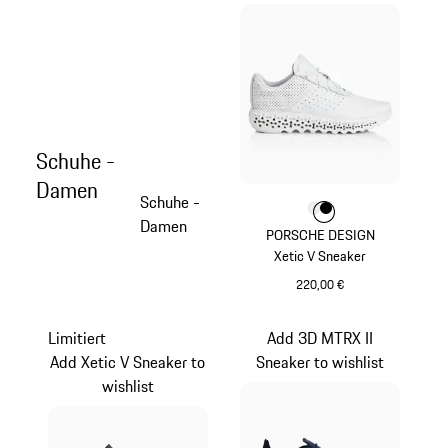
Schuhe -
Damen
Schuhe -
Farbe
Farbe
Farbe
weiß
schwarz
Damen
PORSCHE DESIGN
Xetic V Sneaker
220,00 €
weiß
Limitiert
Add 3D MTRX II
Add Xetic V Sneaker to
Sneaker to wishlist
wishlist