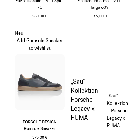
Fußballschuhe – 911 Spirit
Sneaker Palermo – 911
70
Targa 60Y
250,00 €
159,00 €
schwarz
weiß
Neu
Add Gumsole Sneaker
to wishlist
„Sau“
Kollektion –
„Sau“
Porsche
Kollektion
Legacy x
– Porsche
PUMA
Legacy x
PORSCHE DESIGN
PUMA
Gumsole Sneaker
375,00 €