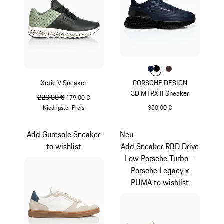
Farbe
Farbe
Farbe
Farbe
dunkelblau
Farbe
schwarz
weiß
braun
Xetic V Sneaker
PORSCHE DESIGN
3D MTRX II Sneaker
ursprünglicher Preis
220,00 €
Verkaufspreis
179,00 €
Niedrigster Preis
350,00 €
mintgrün
dunkelblau
Add Gumsole Sneaker
Neu
to wishlist
Add Sneaker RBD Drive
Low Porsche Turbo –
Porsche Legacy x
PUMA to wishlist