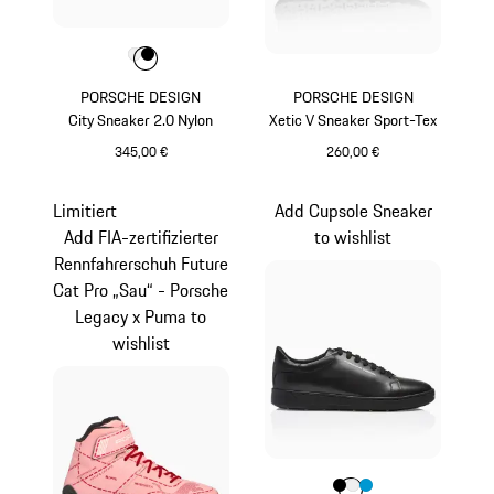
Farbe
Farbe
Farbe
weiß
schwarz
PORSCHE DESIGN
PORSCHE DESIGN
City Sneaker 2.0 Nylon
Xetic V Sneaker Sport-Tex
345,00 €
260,00 €
weiß
schwarz
Limitiert
Add Cupsole Sneaker
Add FIA-zertifizierter
to wishlist
Rennfahrerschuh Future
Cat Pro „Sau“ - Porsche
Legacy x Puma to
wishlist
Farbe
Farbe
Farbe
Farbe
schwarz
weiß
miamiblau