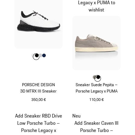
Legacy x PUMA to
wishlist
Farbe
Farbe
Farbe
Farbe
weiß
Farbe
schwarz
hellgrau
dunkelblau
Farbe
Farbe
Farbe
steingrau
schwarz
PORSCHE DESIGN
Sneaker Suede Pepita –
3D MTRX III Sneaker
Porsche Legacy x PUMA
350,00 €
110,00 €
weiß
steingrau
Add Sneaker RBD Drive
Neu
Low Porsche Turbo –
Add Sneaker Caven III
Porsche Legacy x
Porsche Turbo –