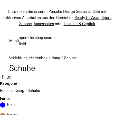
Entdecken Sie unseren
Porsche Design Seasonal Sale
mit
exklusiven Angeboten aus den Bereichen
Ready to Wear
,
Sport
,
Schuhe
,
Accessoires
oder
Taschen & Gepäck
.
Zum
open the shop search
Menü
Hauptinhalt
field
My sh
springen
Bekleidung
Herrenbekleidung
Schuhe
/
/
Schuhe
Filter
Kategorie
Porsche Design Schuhe
Farbe
blau
braun