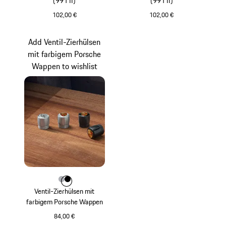
(991 II)
(991 II)
102,00 €
102,00 €
aurummetallic
silber
Add Ventil-Zierhülsen
mit farbigem Porsche
Wappen to wishlist
Farbe
Farbe
Farbe
silber
schwarz
Ventil-Zierhülsen mit
farbigem Porsche Wappen
84,00 €