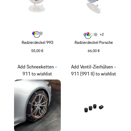
Farbe
Farbe
Farbe
Farbe
mehrfarbig
silber metallic
silber
Farbe
+
2
Farbe
Farbe
Farbe
grau
Farbe
mehrfarbig
mattweiß
silber
Radzierdeckel 993
Radzierdeckel Porsche
55,00 €
66,00 €
mehrfarbig
grau
Add Schneeketten -
Add Ventil-Zierhülsen -
911 to wishlist
911 (991 II) to wishlist