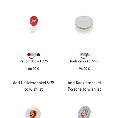
Farbe
Farbe
Farbe
Farbe
rot
Farbe
silber
silber metallic
blau
Farbe
Farbe
Farbe
Farbe
silber metallic
silber
mehrfarbig
Radzierdeckel 996
Radzierdeckel 993
66,00 €
96,00 €
rot
silber metallic
Add Radzierdeckel 993
Add Radzierdeckel
to wishlist
Porsche to wishlist