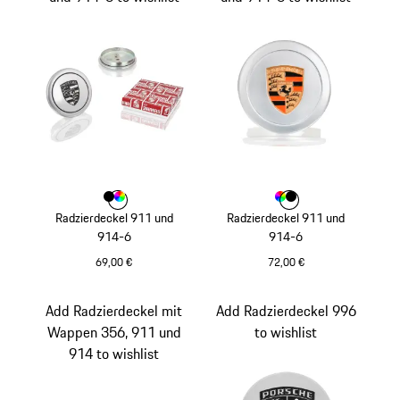
Farbe
Farbe
Farbe
schwarz
mehrfarbig
Farbe
Farbe
Farbe
mehrfarbig
schwarz
Radzierdeckel 911 und
Radzierdeckel 911 und
914-6
914-6
69,00 €
72,00 €
schwarz
mehrfarbig
Add Radzierdeckel mit
Add Radzierdeckel 996
Wappen 356, 911 und
to wishlist
914 to wishlist