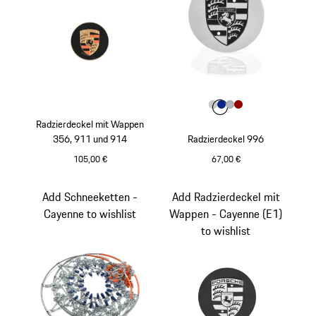
Farbe
Farbe
Farbe
Farbe
silber metallic
Farbe
blau
silber
rot
Radzierdeckel mit Wappen
356, 911 und 914
Radzierdeckel 996
105,00 €
67,00 €
mehrfarbig
silber metallic
Add Schneeketten -
Add Radzierdeckel mit
Cayenne to wishlist
Wappen - Cayenne (E1)
to wishlist