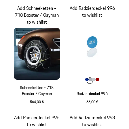
Add Schneeketten -
Add Radzierdeckel 996
718 Boxster / Cayman
to wishlist
to wishlist
Farbe
Farbe
Farbe
Farbe
blau
Farbe
silber
silber metallic
rot
Schneeketten - 718
Boxster / Cayman
Radzierdeckel 996
564,00 €
66,00 €
blau
Add Radzierdeckel 996
Add Radzierdeckel 993
to wishlist
to wishlist