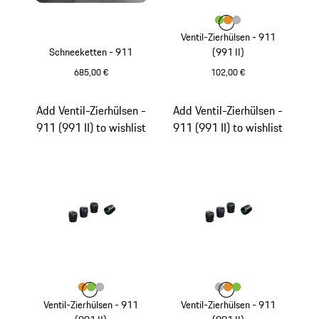
Farbe
Farbe
Farbe
Farbe
lizardgrün
aurummetallic
silber
Ventil-Zierhülsen - 911
Schneeketten - 911
(991 II)
685,00 €
102,00 €
lizardgrün
Add Ventil-Zierhülsen -
Add Ventil-Zierhülsen -
911 (991 II) to wishlist
911 (991 II) to wishlist
Farbe
Farbe
Farbe
Farbe
aurummetallic
lizardgrün
silber
Farbe
Farbe
Farbe
Farbe
silber
aurummetallic
lizardgrün
Ventil-Zierhülsen - 911
Ventil-Zierhülsen - 911