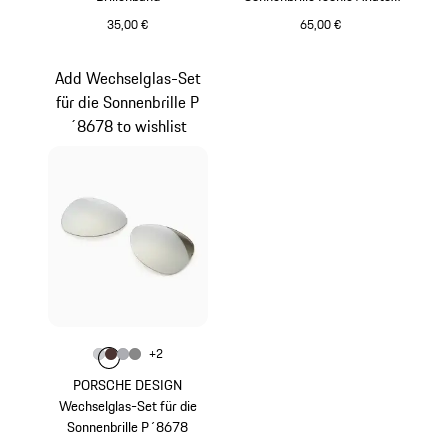
#1
35,00 €
65,00 €
schwarz
orange
Add Wechselglas-Set
für die Sonnenbrille P
´8678 to wishlist
Farbe
+
2
Farbe
Farbe
Farbe
hellgrau
Farbe
braun
grau
dunkelgrau
PORSCHE DESIGN
Wechselglas-Set für die
Sonnenbrille P´8678