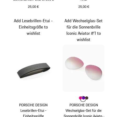
25,00 €
25,00 €
schwarz
schwarz
Add Lesebrillen-Etui -
Add Wechselglas-Set
Einheitsgröße to
für die Sonnenbrille
wishlist
Iconic Aviator #1 to
wishlist
Farbe
Farbe
Farbe
Farbe
pink
violett
braun
PORSCHE DESIGN
PORSCHE DESIGN
Lesebrillen-Etui -
Wechselglas-Set für die
Einheitsgröße
Sonnenbrille Iconic Aviator