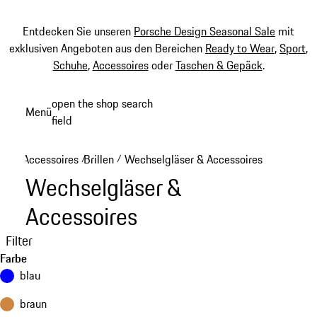
Entdecken Sie unseren
Porsche Design Seasonal Sale
mit
exklusiven Angeboten aus den Bereichen
Ready to Wear
,
Sport
,
Schuhe
,
Accessoires
oder
Taschen & Gepäck
.
Zum
open the shop search
Menü
Hauptinhalt
field
My sh
springen
Accessoires
Brillen
Wechselgläser & Accessoires
/
/
Wechselgläser &
Accessoires
Filter
Farbe
blau
braun