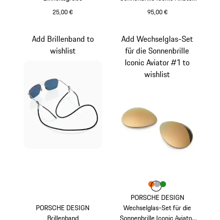
#1
25,00 €
95,00 €
schwarz
pink
Add Brillenband to
Add Wechselglas-Set
wishlist
für die Sonnenbrille
Iconic Aviator #1 to
wishlist
Farbe
Farbe
Farbe
Farbe
orange
grau
grün
PORSCHE DESIGN
PORSCHE DESIGN
Wechselglas-Set für die
Brillenband
Sonnenbrille Iconic Aviator