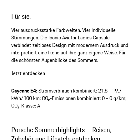
Produktgalerie
Für sie.
Vier ausdrucksstarke Farbwelten. Vier individuelle
Stimmungen. Die Iconic Aviator Ladies Capsule
verbindet zeitloses Design mit modernem Ausdruck und
interpretiert eine Ikone auf ihre ganz eigene Weise. Für
die schönsten Augenblicke des Sommers.
Jetzt entdecken
Cayenne E4:
Stromverbrauch kombiniert: 21,8 - 19,7
kWh/100 km; CO₂-Emissionen kombiniert: 0 - 0 g/km;
CO₂-Klasse: A
Porsche Sommerhighlights – Reisen,
Zubehör und Lifestyle entdecken