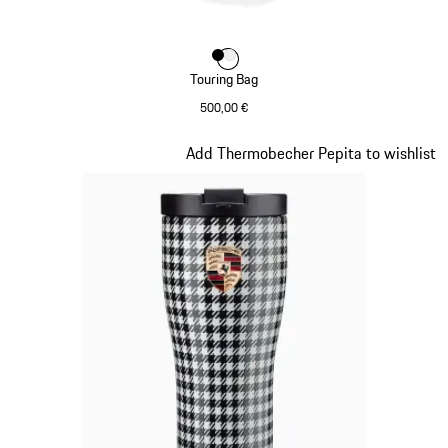
Farbe
Farbe
Farbe
schwarz
weiß
Touring Bag
500,00 €
schwarz
Slide 2 von 7
Add Thermobecher Pepita to wishlist