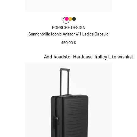
Farbe
Farbe
Farbe
Farbe
weiß
Farbe
pink
gold
oakgrünmetallic
PORSCHE DESIGN
Sonnenbrille Iconic Aviator #1 Ladies Capsule
450,00 €
weiß
Slide 4 von 7
Add Roadster Hardcase Trolley L to wishlist