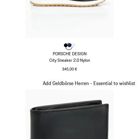
Farbe
Farbe
Farbe
Farbe
schwarz
dunkelblau
weiß
PORSCHE DESIGN
City Sneaker 2.0 Nylon
345,00 €
schwarz
Slide 6 von 7
Add Geldbörse Herren - Essential to wishlist