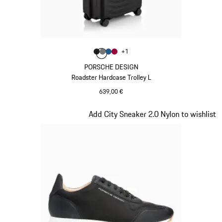
Farbe
+
1
Farbe
Farbe
Farbe
mattschwarz
Farbe
nardograu
mattblau
karminrot
PORSCHE DESIGN
Roadster Hardcase Trolley L
639,00 €
mattschwarz
Slide 5 von 7
Add City Sneaker 2.0 Nylon to wishlist