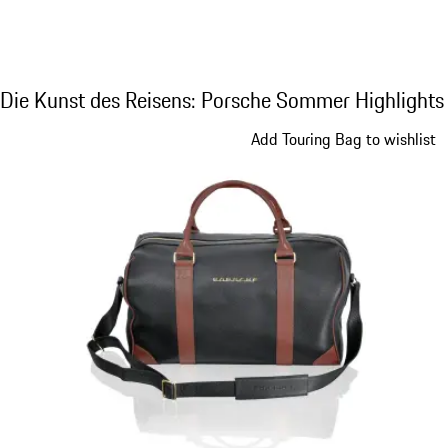
Die Kunst des Reisens: Porsche Sommer Hig
Die Kunst des Reisens: Porsche Sommer Highlights
Slide 1 von 7
Add Touring Bag to wishlist