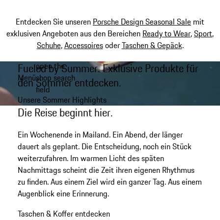
Entdecken Sie unseren
Porsche Design Seasonal Sale
mit
exklusiven Angeboten aus den Bereichen
Ready to Wear
,
Sport
,
Schuhe
,
Accessoires
oder
Taschen & Gepäck
.
open the
Fueled by Summer. Exklusive Produkte für
Zum
Menü
shop search
Hauptinhalt
den Sommer entdecken.
My shopping bag, 0 item
field
springen
Unsere Sommer Highlights
Die Reise beginnt hier.
Ein Wochenende in Mailand. Ein Abend, der länger
dauert als geplant. Die Entscheidung, noch ein Stück
weiterzufahren. Im warmen Licht des späten
Nachmittags scheint die Zeit ihren eigenen Rhythmus
zu finden. Aus einem Ziel wird ein ganzer Tag. Aus einem
Augenblick eine Erinnerung.
Taschen & Koffer entdecken