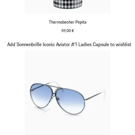
Thermobecher Pepita
59,00 €
schwarz-weiß
Slide 3 von 7
Add Sonnenbrille Iconic Aviator #1 Ladies Capsule to wishlist