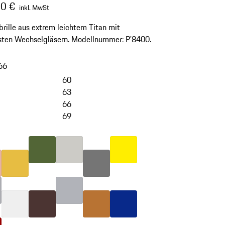
0 €
inkl. MwSt
rille aus extrem leichtem Titan mit
sten Wechselgläsern. Modellnummer: P'8400.
66
60
63
66
69
-
Varianten
überspringen
Farbe
olivgrün
Farbe
titan
Farbe
gelb
(Farbe)
osegold
rau
Farbe
gold
Farbe
silber
Farbe
nardograu
Farbe
weiß
Farbe
braun
Farbe
kupfer
Farbe
blau