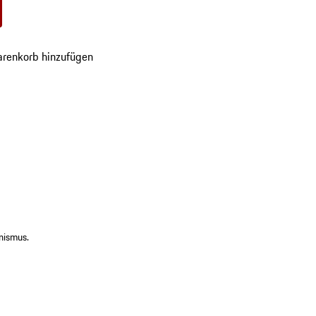
ot
renkorb hinzufügen
en
ismus.​