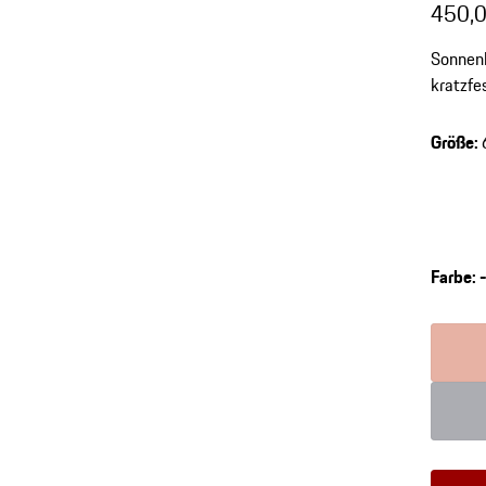
450,0
Sonnenb
kratzfe
Größe
:
Farbe
:
Farbe
Farbe
r
g