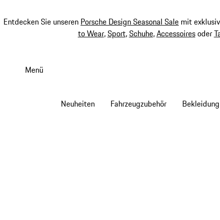
Entdecken Sie unseren
Porsche Design Seasonal Sale
mit exklusi
to Wear
,
Sport
,
Schuhe
,
Accessoires
oder
T
Zum
Hauptinhalt
Menü
springen
Neuheiten
Fahrzeugzubehör
Bekleidung