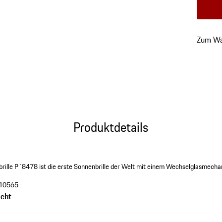
Farbe
r
zurück
Zum Wa
zu
Variant
(Farbe)
Produktdetails
rille P´8478 ist die erste Sonnenbrille der Welt mit einem Wechselglasmechan
10565
cht