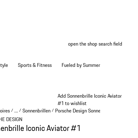
open the shop search field
My wish
My shop
tyle
Sports & Fitness
Fueled by Summer
Add Sonnenbrille Iconic Aviator
#1 to wishlist
oires
…
Sonnenbrillen
Porsche Design Sonnenbrillen
/
/
/
/
Reveal collapsed breadcrumb items
HE DESIGN
enbrille Iconic Aviator #1