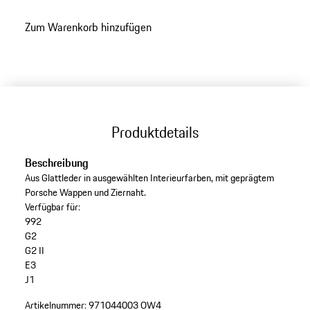
Farbe
achatgrau
zurück
Zum Warenkorb hinzufügen
zu
Varianten
(Farbe)
Produktdetails
Beschreibung
Aus Glattleder in ausgewählten Interieurfarben, mit geprägtem
Porsche Wappen und Ziernaht.
Verfügbar für:
992
G2
G2 II
E3
J1
Artikelnummer:
971044003 OW4