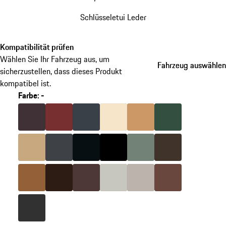
Schlüsseletui Leder
Kompatibilität prüfen
Wählen Sie Ihr Fahrzeug aus, um
Fahrzeug auswählen
Fahrzeug auswählen
sicherzustellen, dass dieses Produkt
kompatibel ist.
Farbe
:
-
Varianten
überspringen
Farbe
brombeer
Farbe
bordeauxrot
Farbe
graphitblau
Farbe
crema
Farbe
luxorbeige
Farbe
islandgrün
(Farbe)
Farbe
mojavebeige
Farbe
schiefergrau
Farbe
basaltschwarz
Farbe
schwarz
Farbe
agavengrün
Farbe
sattelbraun
Farbe
cohibabraun
Farbe
merantibraun
Farbe
marsala
Farbe
kreide
Farbe
kalkbeige
Farbe
trüffelbraun