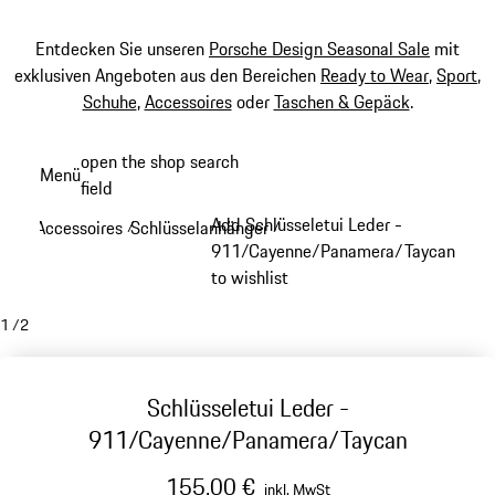
Entdecken Sie unseren
Porsche Design Seasonal Sale
mit
exklusiven Angeboten aus den Bereichen
Ready to Wear
,
Sport
,
Schuhe
,
Accessoires
oder
Taschen & Gepäck
.
Zum
open the shop search
Menü
Hauptinhalt
field
My sh
springen
Add Schlüsseletui Leder -
Accessoires
Schlüsselanhänger
/
/
911/Cayenne/Panamera/Taycan
to wishlist
1
/
2
Schlüsseletui Leder -
911/Cayenne/Panamera/Taycan
155,00 €
inkl. MwSt